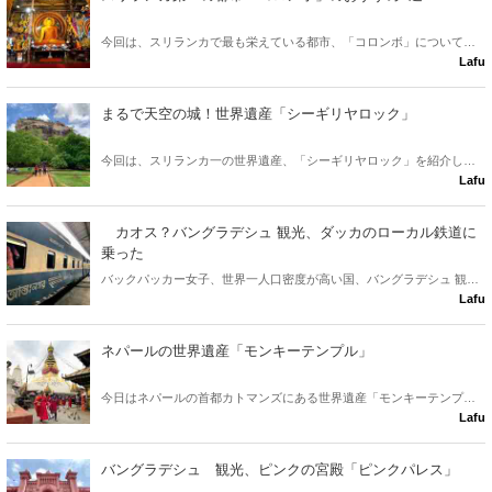
今回は、スリランカで最も栄えている都市、「コロンボ」について紹
Lafu
介したいと思います！
まるで天空の城！世界遺産「シーギリヤロック」
今回は、スリランカ一の世界遺産、「シーギリヤロック」を紹介しま
Lafu
す！ 広大なジャングルの中にたたずむ巨大な一枚岩の、神秘に包まれ
た王宮跡です。
カオス？バングラデシュ 観光、ダッカのローカル鉄道に
乗った
バックパッカー女子、世界一人口密度が高い国、バングラデシュ 観光
Lafu
に行ってきました！首都ダッカでひとりローカル鉄道に乗り込んで、
カオスな体験をしてきました（笑）
ネパールの世界遺産「モンキーテンプル」
今日はネパールの首都カトマンズにある世界遺産「モンキーテンプ
Lafu
ル」こと、「スワヤンブナート寺院」について紹介したいと思いま
す！
バングラデシュ 観光、ピンクの宮殿「ピンクパレス」