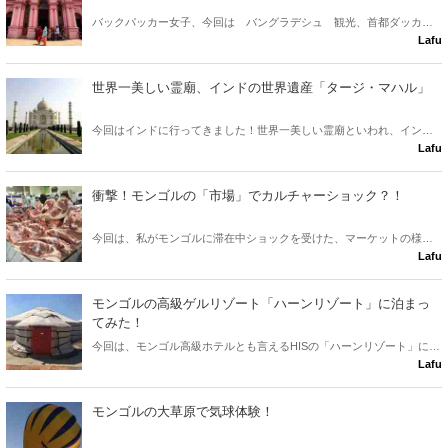
バックパッカー女子、今回は バングラデシュ 観光、首都ダッカに
Lafu
ある名観光地、「ピンクパレス」こと「アーシャンモンジール」をご
紹介します！ピンクの宮殿でインスタ映え間違いなし☆
世界一美しい霊廟、インドの世界遺産「タージ・マハル」
今回はインドに行ってきました！世界一美しい霊廟といわれ、インド
Lafu
で最も有名な世界遺産「タージ・マハル」をご紹介します♪
衝撃！モンゴルの「市場」でカルチャーショック？！
今回は、私がモンゴルに滞在中ショックを受けた、マーケットの様子
Lafu
を紹介したいと思います！
モンゴルの高級ゲルリゾート「ハーンリゾート」に泊まっ
てみた！
今回は、モンゴル高級ホテルとも言えるHISの「ハーンリゾート」に宿
Lafu
泊した体験をレポートして行きたいと思います。モンゴル屈指の高級
リゾートで素晴らしい自然体験ができますよ♪
モンゴルの大草原で気球体験！