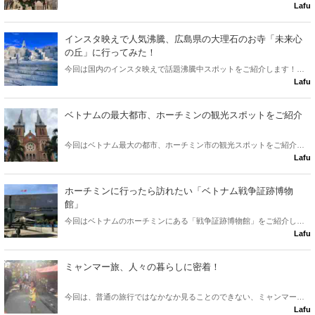
Lafu
子がどんな感じなのか、お伝えしたいと思います！日本よりもクリス
マス好きかも？！
インスタ映えで人気沸騰、広島県の大理石のお寺「未来心
の丘」に行ってみた！
今回は国内のインスタ映えで話題沸騰中スポットをご紹介します！広
Lafu
島県の生口島にある「未来心の丘」という大理石のお寺です♪
ベトナムの最大都市、ホーチミンの観光スポットをご紹介
今回はベトナム最大の都市、ホーチミン市の観光スポットをご紹介し
Lafu
ます♪
ホーチミンに行ったら訪れたい「ベトナム戦争証跡博物
館」
今回はベトナムのホーチミンにある「戦争証跡博物館」をご紹介しま
Lafu
す。 様々な展示品からベトナム戦争について知り、学ぶことができる
貴重な場所であり、ぜひ訪れてほしい場所です。
ミャンマー旅、人々の暮らしに密着！
今回は、普通の旅行ではなかなか見ることのできない、ミャンマーの
Lafu
農村部のひとびとの暮らしを紹介したいと思います！貴重な写真、た