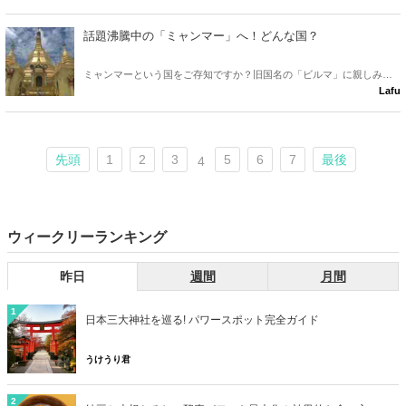
くさんです☆
話題沸騰中の「ミャンマー」へ！どんな国？
ミャンマーという国をご存知ですか？旧国名の「ビルマ」に親しみが
Lafu
ある方も多いかもしれません！近年観光地として人気急上昇中のミャ
ンマーにひとり旅をしてきました♪今回は写真とともに都市ヤンゴンの
様子をお伝えします。
先頭
1
2
3
5
6
7
最後
4
ウィークリーランキング
昨日
週間
月間
1
日本三大神社を巡る! パワースポット完全ガイド
うけうり君
2