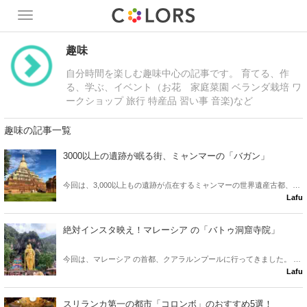
Toggle
navigation
趣味
自分時間を楽しむ趣味中心の記事です。 育てる、作
る、学ぶ、イベント（お花 家庭菜園 ベランダ栽培 ワ
ークショップ 旅行 特産品 習い事 音楽)など
趣味の記事一覧
3000以上の遺跡が眠る街、ミャンマーの「バガン」
今回は、3,000以上もの遺跡が点在するミャンマーの世界遺産古都、
Lafu
「バガン」を紹介しちゃいます！
絶対インスタ映え！マレーシア の「バトゥ洞窟寺院」
今回は、マレーシア の首都、クアラルンプールに行ってきました。 絶
Lafu
対にインスタ映えすること間違いなし☆の、不思議な洞窟寺院を紹介
します！
スリランカ第一の都市「コロンボ」のおすすめ5選！