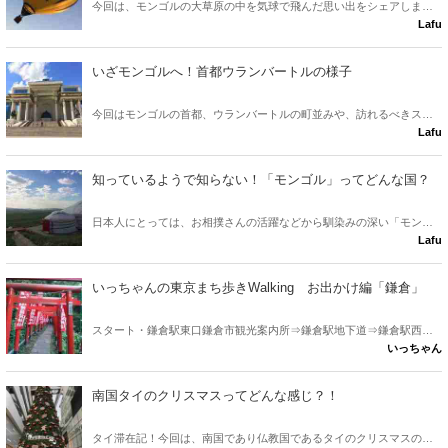
今回は、モンゴルの大草原の中を気球で飛んだ思い出をシェアしま
Lafu
す。日本では味わうことのできない大自然の体験をおすすめしていき
ます！
いざモンゴルへ！首都ウランバートルの様子
今回はモンゴルの首都、ウランバートルの町並みや、訪れるべきスポ
Lafu
ットを紹介したいと思います！大草原のイメージとは一味違うモンゴ
ルの姿が見えますよ〜。
知っているようで知らない！「モンゴル」ってどんな国？
日本人にとっては、お相撲さんの活躍などから馴染みの深い「モンゴ
Lafu
ル人」。しかしモンゴルがどんな国か、知らない人も多いのでは？！
今回からは、そんなモンゴルについて紹介していきたいと思います。
筆者も大好きな国の一つです。
いっちゃんの東京まち歩きWalking お出かけ編「鎌倉」
スタート・鎌倉駅東口鎌倉市観光案内所⇒鎌倉駅地下道⇒鎌倉駅西口
いっちゃん
広場⇒鎌倉市役所前⇒佐助稲荷⇒銭洗弁天⇒葛原岡神社⇒源氏山⇒寿
福寺⇒小町通り⇒段葛⇒ゴール・鶴岡八幡宮 このコースをインストラ
クターと一緒に歩くことができます。 詳しくは https://walkers-
南国タイのクリスマスってどんな感じ？！
hi.jp/ を御覧ください。
タイ滞在記！今回は、南国であり仏教国であるタイのクリスマスの様