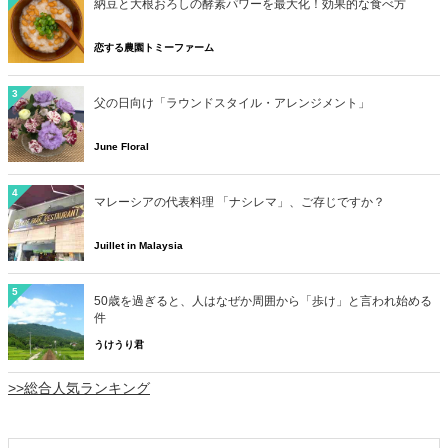
納豆と大根おろしの酵素パワーを最大化！効果的な食べ方
恋する農園トミーファーム
3
父の日向け「ラウンドスタイル・アレンジメント」
June Floral
4
マレーシアの代表料理 「ナシレマ」、ご存じですか？
Juillet in Malaysia
5
50歳を過ぎると、人はなぜか周囲から「歩け」と言われ始める
件
うけうり君
>>総合人気ランキング