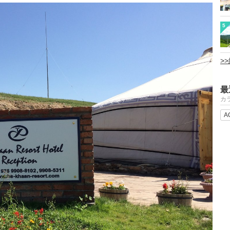
5
>
最
カ
A