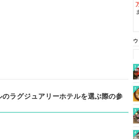
ウ
1
2
ルのラグジュアリーホテルを選ぶ際の参
3
4