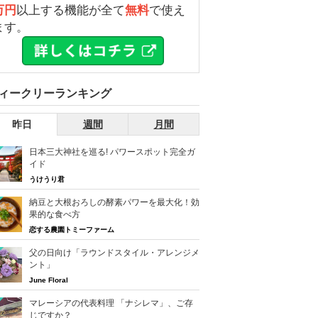
万円
以上する機能が全て
無料
で使え
ます。
ィークリーランキング
昨日
週間
月間
日本三大神社を巡る! パワースポット完全ガ
イド
うけうり君
納豆と大根おろしの酵素パワーを最大化！効
果的な食べ方
恋する農園トミーファーム
父の日向け「ラウンドスタイル・アレンジメ
ント」
June Floral
マレーシアの代表料理 「ナシレマ」、ご存
じですか？