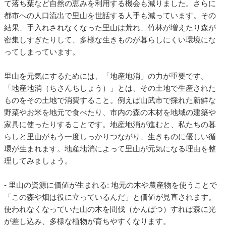
て落ち葉など自然の恵みを利用する機会も減りました。さらに
都市への人口流出で里山を世話する人手も減っています。その
結果、手入れされなくなった里山は荒れ、竹林が増えたり森が
密集しすぎたりして、多様な生きものが暮らしにくい環境にな
ってしまっています。
里山を元気にするためには、「地産地消」の力が重要です。
「地産地消（ちさんちしょう）」とは、その土地で生産された
ものをその土地で消費すること。例えば山武市で採れた新鮮な
野菜やお米を地元で食べたり、市内の森の木材を地域の建築や
家具に使ったりすることです。地産地消が進むと、私たちの暮
らしと里山がもう一度しっかりつながり、生きものに優しい循
環が生まれます。地産地消によって里山が元気になる理由を整
理してみましょう。
- 里山の資源に価値が生まれる: 地元の木や農産物を使うことで
「この森や畑は役に立っているんだ」と価値が見直されます。
使われなくなっていた山の木を間伐（かんばつ）すれば森に光
が差し込み、多様な植物が育ちやすくなります。