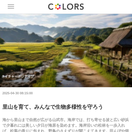
Toggle
navigation
ネイチャーポジティブ
2025-04-30 08:15:00
里山を育て、みんなで生物多様性を守ろう
海から里山まで自然が広がる山武市。海岸では、打ち寄せる波と広い砂浜
で夕暮れには美しい夕日が海原を染めます。海岸沿いの松林を一歩入れ
ば、松葉の香りに包まれ、野鳥のさえずりが聞こえてきます。田んぼや畑