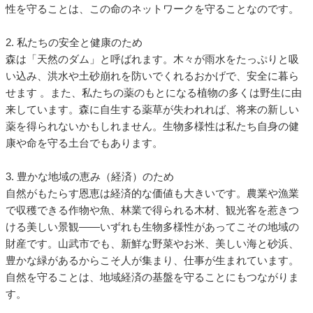
性を守ることは、この命のネットワークを守ることなのです。
2. 私たちの安全と健康のため
森は「天然のダム」と呼ばれます。木々が雨水をたっぷりと吸
い込み、洪水や土砂崩れを防いでくれるおかげで、安全に暮ら
せます 。また、私たちの薬のもとになる植物の多くは野生に由
来しています。森に自生する薬草が失われれば、将来の新しい
薬を得られないかもしれません。生物多様性は私たち自身の健
康や命を守る土台でもあります。
3. 豊かな地域の恵み（経済）のため
自然がもたらす恩恵は経済的な価値も大きいです。農業や漁業
で収穫できる作物や魚、林業で得られる木材、観光客を惹きつ
ける美しい景観――いずれも生物多様性があってこその地域の
財産です。山武市でも、新鮮な野菜やお米、美しい海と砂浜、
豊かな緑があるからこそ人が集まり、仕事が生まれています。
自然を守ることは、地域経済の基盤を守ることにもつながりま
す。