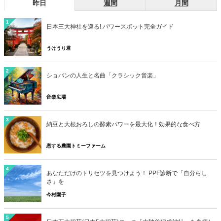
昨日
週間
月間
1
日本三大神社を巡る! パワースポット完全ガイド
うけうり君
2
ショパンの人生と名曲「クラシック音楽」
音楽広場
3
納豆と大根おろしの酵素パワーを最大化！効果的な食べ方
恋する農園トミーファーム
4
あなただけのトリセツを見つけよう！ PPF診断で「自分らし
さ」を
今村園子
5