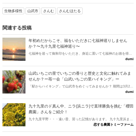
生物多様性
山武市
さんむ
さんむほたる
関連する投稿
年初めだからこそ、福をいただきに七福神巡りしません
か？〜九十九里七福神巡り〜
七福神を巡って御朱印をいただき、身近に置いて七福神のお徳を得ま
dumi
せんか？ 全国には200以上のコースがあるそうです。 身近にきっとあ
ると思います。
山武いちごの里でいちごの香りと歴史と文化に触れてみま
せんか？ー苺一会「山武いちごの里ハイキング」ー
「駅からハイキング」で山武市をめぐってみませんか？ 期間は3月29
dumi
日（金）～3月31日（日）。特典ありますよ！！ 2019年3月30日には
Ｓ１グランプリが開催されます。
九十九里のド真ん中、ニラ(浜ニラ)で直球勝負を挑む「櫻田
農園」さんをご紹介！
九十九里平野・・・遠い昔、習った記憶があります。 九十九里浜まで
恋する農園トミーファーム
約2kmの平坦地に位置する山武市は五木田。 そう！！ 訪れた地の風
景には、昔、聞いた「九十九里平野」そのもののイメージが存在して