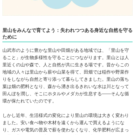
里山をみんなで育てよう：失われつつある身近な自然を守る
ために
山武市のように豊かな里山や田畑がある地域では、「里山を守
ること」が生物多様性を守ることにつながります。里山とは人
里近くの山や森で、人と自然が共に生きる場です。昔からこの
地域の人々は里山から薪や山菜を得て、田畑では稲作や野菜作
りをしながら自然と寄り添って暮らしてきました。里山の落ち
葉は畑の肥料となり、森から湧き出るきれいな水は川となって
田んぼを潤し、そこにホタルやメダカが生息する――そんな循
環が保たれていたのです。
しかし近年、生活様式の変化により里山の環境は大きく変わり
ました。安い食べ物や木材を遠くから運んで買えるようにな
り、ガスや電気の普及で薪を使わなくなり、化学肥料が広まっ