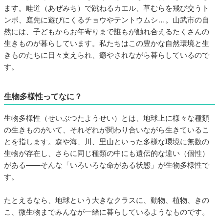
ます。畦道（あぜみち）で跳ねるカエル、草むらを飛び交うト
ンボ、庭先に遊びにくるチョウやテントウムシ…。山武市の自
然には、子どもからお年寄りまで誰もが触れ合えるたくさんの
生きものが暮らしています。私たちはこの豊かな自然環境と生
きものたちに日々支えられ、癒やされながら暮らしているので
す。
生物多様性ってなに？
生物多様性（せいぶつたようせい）とは、地球上に様々な種類
の生きものがいて、それぞれが関わり合いながら生きているこ
とを指します。森や海、川、里山といった多様な環境に無数の
生物が存在し、さらに同じ種類の中にも遺伝的な違い（個性）
がある――そんな「いろいろな命がある状態」が生物多様性で
す。
たとえるなら、地球という大きなクラスに、動物、植物、きの
こ、微生物までみんなが一緒に暮らしているようなものです。