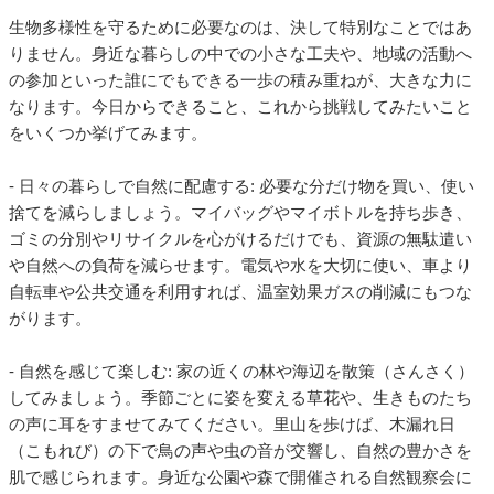
生物多様性を守るために必要なのは、決して特別なことではあ
りません。身近な暮らしの中での小さな工夫や、地域の活動へ
の参加といった誰にでもできる一歩の積み重ねが、大きな力に
なります。今日からできること、これから挑戦してみたいこと
をいくつか挙げてみます。
- 日々の暮らしで自然に配慮する: 必要な分だけ物を買い、使い
捨てを減らしましょう。マイバッグやマイボトルを持ち歩き、
ゴミの分別やリサイクルを心がけるだけでも、資源の無駄遣い
や自然への負荷を減らせます。電気や水を大切に使い、車より
自転車や公共交通を利用すれば、温室効果ガスの削減にもつな
がります。
- 自然を感じて楽しむ: 家の近くの林や海辺を散策（さんさく）
してみましょう。季節ごとに姿を変える草花や、生きものたち
の声に耳をすませてみてください。里山を歩けば、木漏れ日
（こもれび）の下で鳥の声や虫の音が交響し、自然の豊かさを
肌で感じられます。身近な公園や森で開催される自然観察会に