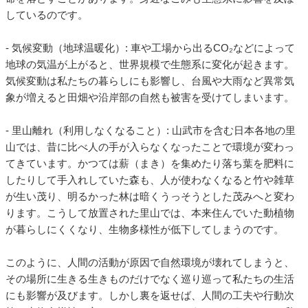
しているのです。
- 気候変動（地球温暖化）: 車や工場から出るCO₂などによって
地球の気温が上がると、世界規模で生態系に変化が起きます。
気候変動は私たちの暮らしにも影響し、台風や大雨など異常気
象が増えると田畑や沿岸部の自然も被害を受けてしまいます。
- 里山離れ（利用しなくなること）: 山武市を含む日本各地の里
山では、昔に比べ人の手が入らなくなったことで環境が変わっ
てきています。かつては薪（まき）を集めたり落ち葉を肥料に
したりして手入れしていた森も、人が使わなくなると竹や雑草
が生い茂り、明るかった林は暗くうっそうとした茂みへと変わ
ります。こうして放置された里山では、本来住んでいた動植物
が暮らしにくくなり、生物多様性が低下してしまうのです。
このように、人間の活動が原因で自然環境が壊れてしまうと、
その場所に生きる生きものだけでなく巡り巡って私たちの生活
にも影響が及びます。しかし裏を返せば、人間の工夫や行動次