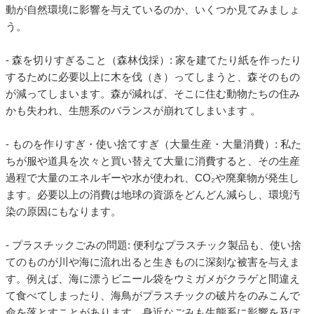
動が自然環境に影響を与えているのか、いくつか見てみましょ
う。
- 森を切りすぎること（森林伐採）: 家を建てたり紙を作ったり
するために必要以上に木を伐（き）ってしまうと、森そのもの
が減ってしまいます。森が減れば、そこに住む動物たちの住み
かも失われ、生態系のバランスが崩れてしまいます 。
- ものを作りすぎ・使い捨てすぎ（大量生産・大量消費）: 私た
ちが服や道具を次々と買い替えて大量に消費すると、その生産
過程で大量のエネルギーや水が使われ、CO₂や廃棄物が発生し
ます。必要以上の消費は地球の資源をどんどん減らし、環境汚
染の原因にもなります。
- プラスチックごみの問題: 便利なプラスチック製品も、使い捨
てのものが川や海に流れ出ると生きものに深刻な被害を与えま
す。例えば、海に漂うビニール袋をウミガメがクラゲと間違え
て食べてしまったり、海鳥がプラスチックの破片をのみこんで
命を落とすことがあります。身近なごみも生態系に影響を及ぼ