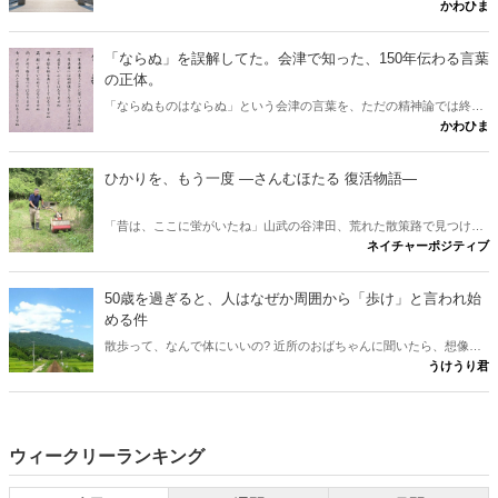
かわひま
三社目はどこか」という素朴な疑問に、古事記と日本書紀から答えが
出します。伊勢神宮と出雲大社。この二社に並ぶ三社目を、多くの人
は熱田や春日と考えます。けれど古典をたどると、奈良に眠る意外な
「ならぬ」を誤解してた。会津で知った、150年伝わる言葉
一社が浮かびました。行きたくなりますね。
の正体。
「ならぬものはならぬ」という会津の言葉を、ただの精神論では終わ
かわひま
らせません。多くの人が思う「理屈抜きでダメ」という解釈は、実は
本来の意味と少しズレています。會津藩校日新館で生まれたこの一言
が、なぜ百五十年を越えて胸を打つのか。その正体と、会津観光に出
ひかりを、もう一度 ―さんむほたる 復活物語―
かけたくなる問いかけを書きたいと思います。
「昔は、ここに蛍がいたね」山武の谷津田、荒れた散策路で見つけ
ネイチャーポジティブ
た、たった一匹のホタル。その小さな光から、世代を越えて受け継が
れる、ひかりの物語が始まる。 ※本作は、実際の蛍復活の取り組みに
着想を得た物語です。登場人物は仮名で、一部に脚色を含みます。
50歳を過ぎると、人はなぜか周囲から「歩け」と言われ始
める件
散歩って、なんで体にいいの? 近所のおばちゃんに聞いたら、想像の
うけうり君
斜め上だった件。言われるがまま歩いていた男が、ついに「理由」を
知った。
ウィークリーランキング