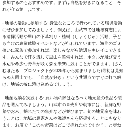
参加するのもおすすめです。まずは自然を好きになること、そ
れが守る第一歩です。
- 地域の活動に参加する: 身近なところで行われている環境活動
にぜひ参加してみましょう。例えば、山武市では地域有志によ
る清掃活動や里山の下草刈り・植樹（しょくじゅ）活動、子ど
も向けの農業体験イベントなどが行われています。海岸のゴミ
拾いに家族で参加すれば、楽しみながら浜辺をキレイにできま
す。みんなで汗を流して里山を整備すれば、ホタルが飛び交う
水辺や希少な野草が咲く森を未来に残すことができます。(さん
むほたる プロジェクトが2025年から始まりました)最初は見知
らぬ人同士でも、「自然が好き」という共通点ですぐに打ち解
け、地域の輪に溶け込めるでしょう。
- 地産地消を実践する: 買い物の際はなるべく地元産の食品や製
品を選んでみましょう。山武市の直売所や朝市には、新鮮な野
菜やお米、採れたての魚介などが並びます。旬の地元産を味わ
うことは、地域の農家さんや漁師さんを応援することにもなり
ます。お店で「このお野菜はどこで採れたのですか？」と尋ね