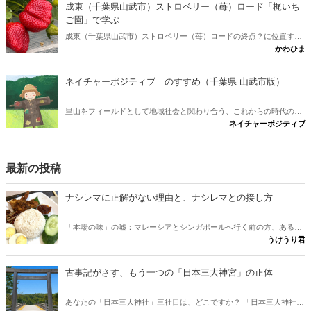
いました。
成東（千葉県山武市）ストロベリー（苺）ロード「梶いち
ご園」で学ぶ
成東（千葉県山武市）ストロベリー（苺）ロードの終点？に位置する
かわひま
「梶いちご園」に行ってきました。終点（かどうかは不明）というこ
とで、早めに行けば、最高の苺（いちご）がライバルなしの取り放題
です。なんてったって、開園時は、都内側の苺園から埋まっていくの
ネイチャーポジティブ のすすめ（千葉県 山武市版）
でね。
里山をフィールドとして地域社会と関わり合う、これからの時代の地
ネイチャーポジティブ
域社会と自然の関り方をセミナーで気づいかされました。ご紹介しま
す。 講師：国武陽子 教授 （城西国際大学）
最新の投稿
ナシレマに正解がない理由と、ナシレマとの接し方
「本場の味」の嘘：マレーシアとシンガポールへ行く前の方、あるい
うけうり君
は行けない方が、ナシレマ というナシレマ皿から両国の違いを味わ
うための記事です。 実は、この料理に「本場の正しい味」は存在しな
いとか？ その意外な理由と、日本にいながら本場に迫れる楽しみ方
古事記がさす、もう一つの「日本三大神宮」の正体
をご紹介します。
あなたの「日本三大神社」三社目は、どこですか？ 「日本三大神社の