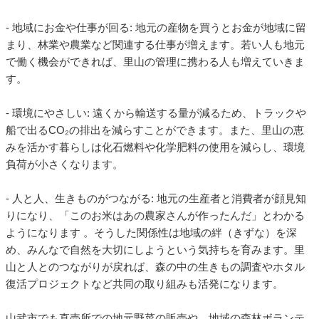
- 地域にお金や仕事が回る: 地元の産物を買うとお金が地域に留
まり、林業や農業など関連する仕事が増えます。若い人も地元
で働く機会ができれば、里山の管理に携わる人も増えていきま
す。
- 環境にやさしい: 遠くから輸送する量が減るため、トラックや
船で出るCO₂の排出を減らすことができます。また、里山の恵
みを活かす暮らしは化石燃料や化学肥料の使用を減らし、環境
負荷が小さくなります。
- 人と人、生きものがつながる: 地元の生産者と消費者が顔見知
りになり、「このお米はあの農家さんが作ったんだ」とわかる
ようになります 。そうした関係性は地域の絆（きずな）を深
め、みんなで自然を大切にしようという気持ちを育みます。里
山と人とのつながりが戻れば、森の中の生きもの調査やホタル
復活プロジェクトなど共同の取り組みも活発になります。
山武市でも直売所での地元野菜の販売や、地域の森林ボランテ