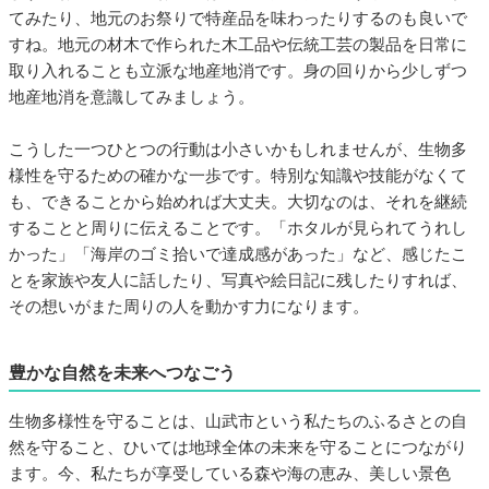
てみたり、地元のお祭りで特産品を味わったりするのも良いで
すね。地元の材木で作られた木工品や伝統工芸の製品を日常に
取り入れることも立派な地産地消です。身の回りから少しずつ
地産地消を意識してみましょう。
こうした一つひとつの行動は小さいかもしれませんが、生物多
様性を守るための確かな一歩です。特別な知識や技能がなくて
も、できることから始めれば大丈夫。大切なのは、それを継続
することと周りに伝えることです。「ホタルが見られてうれし
かった」「海岸のゴミ拾いで達成感があった」など、感じたこ
とを家族や友人に話したり、写真や絵日記に残したりすれば、
その想いがまた周りの人を動かす力になります。
豊かな自然を未来へつなごう
生物多様性を守ることは、山武市という私たちのふるさとの自
然を守ること、ひいては地球全体の未来を守ることにつながり
ます。今、私たちが享受している森や海の恵み、美しい景色