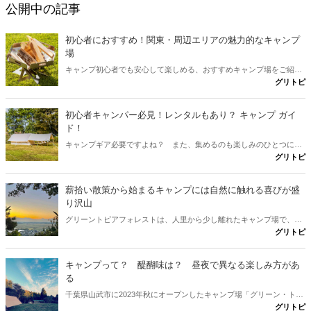
公開中の記事
初心者におすすめ！関東・周辺エリアの魅力的なキャンプ
場
キャンプ初心者でも安心して楽しめる、おすすめキャンプ場をご紹介
グリトピ
します。この記事では、関東やその周辺エリアにあるキャンプ場を厳
選して、初心者でも訪れやすいポイントをまとめました。この記事を
読めば、次のキャンプ計画がスムーズに進むこと間違いなし！
初心者キャンパー必見！レンタルもあり？ キャンプ ガイ
ド！
キャンプギア必要ですよね？ また、集めるのも楽しみのひとつにし
グリトピ
ているキャンパーもいます。 今回は、キャンプ初心者でも簡単にキャ
ンプを始められるようにガイドします。 キャンプは家族や友人、一人
からでも楽しめる素晴らしい趣味です。 この記事を読んで、ぜひキャ
薪拾い散策から始まるキャンプには自然に触れる喜びが盛
ンプの魅力を体験してみてください。
り沢山
グリーントピアフォレストは、人里から少し離れたキャンプ場で、そ
グリトピ
の先は、道も荒れているので車があまり通りません。整備されてない
ので、散策しながら薪拾いを行って火起こしという自然との触れ合い
を存分に楽しめます。火起こしデイキャンプ（BBQ）の方も多く訪れ
キャンプって？ 醍醐味は？ 昼夜で異なる楽しみ方があ
るキャンプ場です。
る
千葉県山武市に2023年秋にオープンしたキャンプ場「グリーン・トピ
グリトピ
ア・フォレスト」（略称：グリトピ）荒れ果てていた森を数年前から