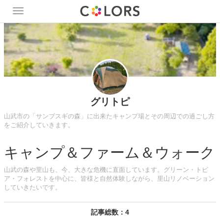
Toggle
navigation
グリトピ
山武市の「サンブスギの森」に出来たキャンプ場とその周辺での過ごし方
をご紹介していきます。
キャンプ＆ファーム＆ウォーク
山武の森や里山も、今、大きな危機に直面しています。グリーン・トピ
ア・フォレストを中心に、皆様と自然体験しながら、里山リノベーション
していきたいです。
記事総数：4