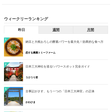
改善し畑やキャンプ場として自然を大切にした里山になり始めてい
る。今後、皆様と一緒に自然体験をしながら新しいコミュニティの場
にしたい。始めに、ここで何をしたらよいか？についてご紹介しま
す。
ウィークリーランキング
昨日
週間
月間
1
納豆と大根おろしの酵素パワーを最大化！効果的な食べ方
恋する農園トミーファーム
2
日本三大神社を巡る! パワースポット完全ガイド
うけうり君
3
古事記がさす、もう一つの「日本三大神宮」の正体
かわひま