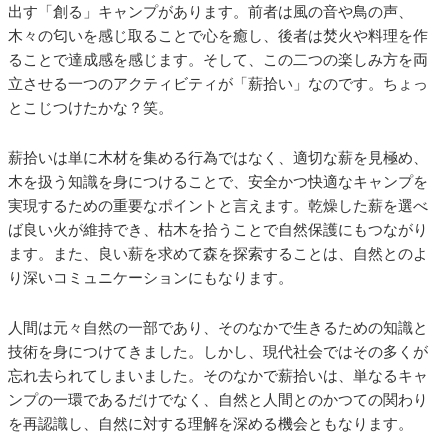
出す「創る」キャンプがあります。前者は風の音や鳥の声、
木々の匂いを感じ取ることで心を癒し、後者は焚火や料理を作
ることで達成感を感じます。そして、この二つの楽しみ方を両
立させる一つのアクティビティが「薪拾い」なのです。ちょっ
とこじつけたかな？笑。
薪拾いは単に木材を集める行為ではなく、適切な薪を見極め、
木を扱う知識を身につけることで、安全かつ快適なキャンプを
実現するための重要なポイントと言えます。乾燥した薪を選べ
ば良い火が維持でき、枯木を拾うことで自然保護にもつながり
ます。また、良い薪を求めて森を探索することは、自然とのよ
り深いコミュニケーションにもなります。
人間は元々自然の一部であり、そのなかで生きるための知識と
技術を身につけてきました。しかし、現代社会ではその多くが
忘れ去られてしまいました。そのなかで薪拾いは、単なるキャ
ンプの一環であるだけでなく、自然と人間とのかつての関わり
を再認識し、自然に対する理解を深める機会ともなります。