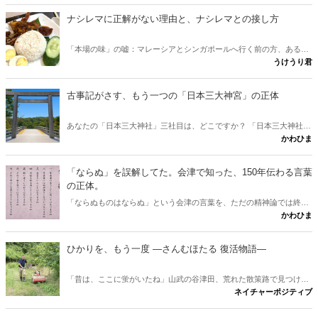
ナシレマに正解がない理由と、ナシレマとの接し方
「本場の味」の嘘：マレーシアとシンガポールへ行く前の方、あるい
うけうり君
は行けない方が、ナシレマ というナシレマ皿から両国の違いを味わ
うための記事です。 実は、この料理に「本場の正しい味」は存在しな
いとか？ その意外な理由と、日本にいながら本場に迫れる楽しみ方
古事記がさす、もう一つの「日本三大神宮」の正体
をご紹介します。
あなたの「日本三大神社」三社目は、どこですか？ 「日本三大神社の
かわひま
三社目はどこか」という素朴な疑問に、古事記と日本書紀から答えが
出します。伊勢神宮と出雲大社。この二社に並ぶ三社目を、多くの人
は熱田や春日と考えます。けれど古典をたどると、奈良に眠る意外な
「ならぬ」を誤解してた。会津で知った、150年伝わる言葉
一社が浮かびました。行きたくなりますね。
の正体。
「ならぬものはならぬ」という会津の言葉を、ただの精神論では終わ
かわひま
らせません。多くの人が思う「理屈抜きでダメ」という解釈は、実は
本来の意味と少しズレています。會津藩校日新館で生まれたこの一言
が、なぜ百五十年を越えて胸を打つのか。その正体と、会津観光に出
ひかりを、もう一度 ―さんむほたる 復活物語―
かけたくなる問いかけを書きたいと思います。
「昔は、ここに蛍がいたね」山武の谷津田、荒れた散策路で見つけ
ネイチャーポジティブ
た、たった一匹のホタル。その小さな光から、世代を越えて受け継が
れる、ひかりの物語が始まる。 ※本作は、実際の蛍復活の取り組みに