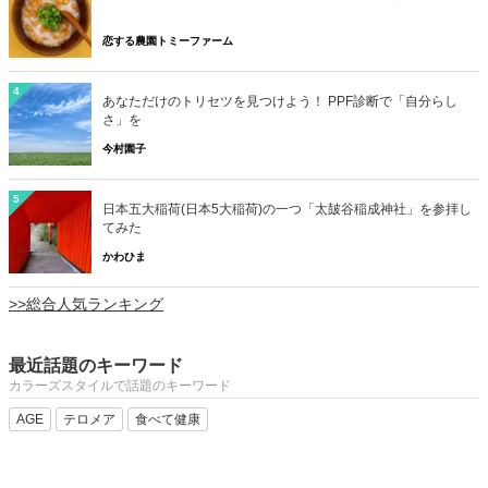
恋する農園トミーファーム
4
あなただけのトリセツを見つけよう！ PPF診断で「自分らし
さ」を
今村園子
5
日本五大稲荷(日本5大稲荷)の一つ「太皷谷稲成神社」を参拝し
てみた
かわひま
>>総合人気ランキング
最近話題のキーワード
カラーズスタイルで話題のキーワード
AGE
テロメア
食べて健康