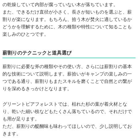
の乾燥していて内部が腐っていない木が落ちています。
また、できるだけ直径が小さく、長さが短いものを選ぶと、薪
割りが楽になります。もちろん、拾う木が焚火に適しているか
どうかを理解するために、木の種類や特性について知ることも
楽しみのひとつです。
薪割りのテクニックと道具選び
薪割りに必要な斧の種類やその使い方、さらには薪割りの基本
的な技術について説明します。薪拾いがキャンプの楽しみの一
つである通り、薪割りもまたスキルを磨くことで自然との繋が
りを深めるきっかけとなります。
グリーントピアフォレストでは、枯れた杉の葉が着火材とな
り、乾いた細い枝などもたくさん落ちているので、それだけで
も用が足ります。
ただ、薪割りの醍醐味も味わってほしいので、少し説明してお
きます。