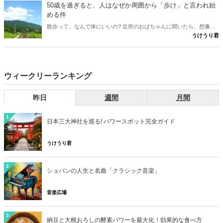
着想を得た物語です。登場人物は仮名で、一部に脚色を含みます。
50歳を過ぎると、人はなぜか周囲から「歩け」と言われ始
める件
散歩って、なんで体にいいの? 近所のおばちゃんに聞いたら、想像の
うけうり君
斜め上だった件。言われるがまま歩いていた男が、ついに「理由」を
知った。
ウィークリーランキング
昨日
週間
月間
1
日本三大神社を巡る! パワースポット完全ガイド
うけうり君
2
ショパンの人生と名曲「クラシック音楽」
音楽広場
3
納豆と大根おろしの酵素パワーを最大化！効果的な食べ方