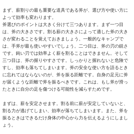
まず、薪割りの最も重要な道具である斧が、選び方や使い方に
よって効率も変わります。
斧選びのポイントは大きく分けて三つあります。まず一つ目
は、斧の大きさです。割る薪の大きさによって適した斧の大き
さが変わることを覚えておきましょう。一般的なキャンプで
は、手斧が最も使いやすいでしょう。二つ目は、斧の刃の鋭さ
です。鈍い刃では効率よく薪を割ることはできません。そして
三つ目は、斧の握りやすさです。しっかりと握れないと危険で
すし、効率も落ちてしまいます。斧の安全な使い方を語るとき
に忘れてはならないのが、斧を振る距離です。自身の足元に斧
が届くような距離で斧を振るべきです。これは、もし斧が滑っ
たときに自分の足を傷つける可能性を減らすためです。
まずは、薪を安定させます。割る前に薪が安定していないと、
割る力が逃げてしまい、効率が落ちてしまいます。また、斧を
振るときはできるだけ身体の中心から力を伝えるようにしまし
ょう。