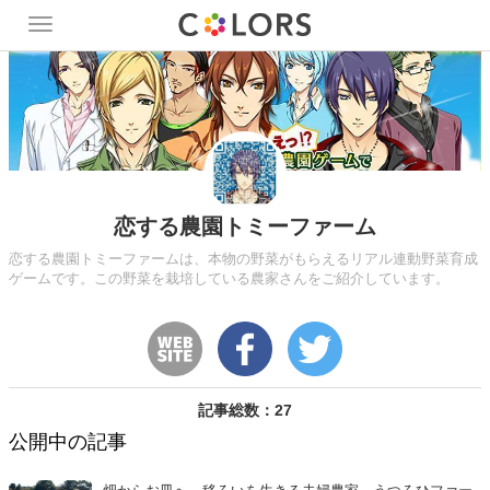
Toggle
navigation
恋する農園トミーファーム
恋する農園トミーファームは、本物の野菜がもらえるリアル連動野菜育成
ゲームです。この野菜を栽培している農家さんをご紹介しています。
記事総数：27
公開中の記事