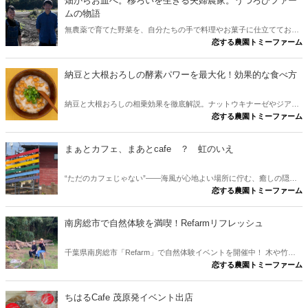
畑からお皿へ。移ろいを生きる夫婦農家。うつろひファー
ムの物語
無農薬で育てた野菜を、自分たちの手で料理やお菓子に仕立ててお客
恋する農園トミーファーム
さまへ届ける。季節の変化をそのまま受け止め、形を決めすぎず「今
できること」を大切にするおふたり。 畑とカフェがつながる唯一無二
の生き方から、食の豊かさ、暮らしのあたたかさを感じてください。
納豆と大根おろしの酵素パワーを最大化！効果的な食べ方
納豆と大根おろしの相乗効果を徹底解説。ナットウキナーゼやジアス
恋する農園トミーファーム
ターゼなど酵素の働き、効果的な食べ方、健康に役立つ簡単レシピを
紹介します。
まぁとカフェ、まあとcafe ？ 虹のいえ
“ただのカフェじゃない”——海風が心地よい場所に佇む、癒しの隠れ
恋する農園トミーファーム
家
南房総市で自然体験を満喫！Refarmリフレッシュ
千葉県南房総市「Refarm」で自然体験イベントを開催中！ 木や竹を
恋する農園トミーファーム
伐採、草刈り、畑で野菜作り、竹林散策、海の近くでリラックス。
BBQでの交流も楽しめる素敵な時間を体験しよう。
ちはるCafe 茂原発イベント出店