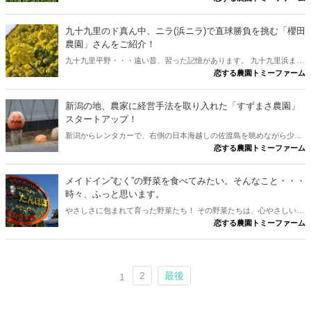
業をする中で、山梨県北杜市周辺には、こんな思いを共有できる生産
者が数多く、また、その昔、東京で暮らしていた経験から、都会にも
九十九里のド真ん中、ニラ(浜ニラ)で直球勝負を挑む「櫻田
共感してくれる人たちが数多くいることも実感していました。
農園」さんをご紹介！
九十九里平野・・・遠い昔、習った記憶があります。 九十九里浜まで
恋する農園トミーファーム
約2kmの平坦地に位置する山武市は五木田。 そう！！ 訪れた地の風
景には、昔、聞いた「九十九里平野」そのもののイメージが存在して
いました。
新潟の地、農家に経営手法を取り入れた「すずまさ農園」
スタートアップ！
新潟からレンタカーで、右側の日本海越しの佐渡島を眺めながら少し
恋する農園トミーファーム
走ると「すずまさ農園」があります。日本海から、季節の楽しみと健
康をお届けしようと、新規就農した「もとＩＴエンジニア」お二人の
物語が始まりました。
メイドイン”むく”の野菜を食べてみたい。そんなこと・・・
時々、ふっと思います。
やさしさに包まれて育った野菜たち！ その野菜たちは、心やさしい人
恋する農園トミーファーム
たちが育てています。 そう、障害者の支援活動をしている「自立セン
ターむく」の畑は、ほのぼの野菜たちの小さな園でした。
2
最後
1