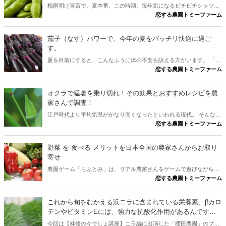
梅雨明け宣言で、夏本番、この時期、毎年気になるピチピチシャツ！
恋する農園トミーファーム
毎年、どうにかしなきゃって思っているのに、つい、同じことの繰り
返しになってしまう。 まぁ、今年もお腹ひっこめてやり過ごすしかな
いか！？ なんて考えている人に朗報？ 枝豆食べると〇〇〇〇〇〇〇
茄子（なす）パワーで、今年の夏をバッチリ快適に過ご
かも！？
す。
夏を目前にすると、こんなふうに体の不安を訴える方がいます。 「血
恋する農園トミーファーム
圧、ちょっと高めな感じなので、気をつけたいなー、太らないように
したいなー、塩分をなるべく控えるようにはしてるんだけど・・・、
夏は汗かいちゃうので、少しとらないとね・・・。」そんな方は、こ
オクラで猛暑を乗り切れ！その効果とおすすめレシピを農
の記事読んでみてください。
家さんで調査！
江戸時代より平均気温がかなり高くなったといわれる現代。 そんな夏
恋する農園トミーファーム
を目前に年々、皆さんも憂鬱になったりしてませんか？ 疲れやすくな
って、普段と違うと疲労感を感じていることも多くなった。食欲下が
った。 そんな夏のお悩みに効果が期待できるという旬の野菜がありま
野菜 を 食べる メリットを日本全国の農家さんからお取り
す。そう、オクラです。今回は、オクラについてご紹介します。
寄せ
農園ゲーム「らぶとみ」は、リアル農家さんをゲームで遊びながら応
恋する農園トミーファーム
援するサービスです。 農エンゲームで脳トレして入賞すると、リアル
農家さんから野菜が送られ、食べた感想で農家さんを宣伝しちゃうん
です。 SNSでは、写真やレシピを公開したり、いろいろな 野菜 を 食
これから旬をむかえる浜ニラに含まれている栄養素、βカロ
べる メリット を公開していきます。
テンやビタミンEには、強力な抗酸化作用があるんです
よ。
今回は【林修の今でしょ講座】ニラ編に出演した「櫻田農園」のブラ