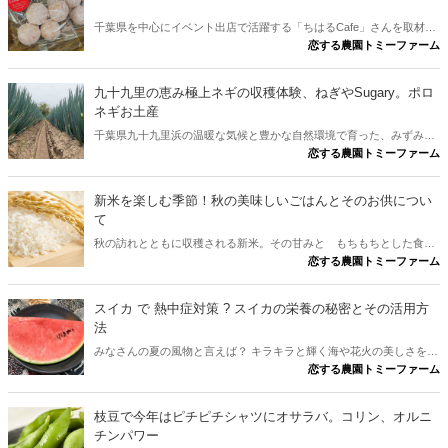
千葉県を中心にイベント出店で活躍する「ちはるCafe」さんを取材し
恋する農園トミーファーム
ました。 疲れを癒す 備長炭焙煎珈琲豆。優しい雰囲気のオーナーち
はるさん、そして、ここちゃんのお菓子で、心もすっきりハッピーに
なっちゃうこと間違いなし。
九十九里の恵み極上ネギの収穫体験、ねぎやSugary。ポロ
ネギお土産
千葉県九十九里浜の温暖な気候と豊かな自然環境で育った、みずみず
恋する農園トミーファーム
しくシャキシャキ食感、そして甘みと香りが漂う畑にお邪魔しまし
た。 見てるだけで、うまいとわかる立派な葱です。今日は、この葱を
収穫体験できるということで、潮風を感じる？葱畑に行ってきたので
新米を楽しむ季節！秋の美味しいごはんとそのお供につい
ご報告です。
て
秋の訪れとともに収穫される新米。その甘みと もちもちとした食
恋する農園トミーファーム
感 は、まさに季節の贈り物。今回は千葉県のJA、農家さんに聞い
た、新米 ごはん の魅力を最大限に味わうための炊き方や、その美
味しいごはんに合う漬物の提案です。炊きたての ごはん と共に、
スイカ で 熱中症対策 ? スイカの栄養の秘密とその活用方
秋の食卓を楽しむために、新米情報を農家さんに聞きました。
法
みなさんの夏の風物と言えば？ キラキラと輝く海や花火の美しさを堪
恋する農園トミーファーム
能し、涼し気な場所で、かき氷を食べながら、ゆっくり過ごす。夏祭
りに浴衣を着て、うちわを仰ぎながら屋台での食べ歩き？ そう、今
回は、そのシーンに似合う「スイカ（西瓜）」を取り上げてみまし
枝豆で今年はピチピチシャツにオサラバ。コリン、オルニ
た。
チンパワー