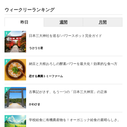
ウィークリーランキング
昨日
週間
月間
1
日本三大神社を巡る! パワースポット完全ガイド
うけうり君
2
納豆と大根おろしの酵素パワーを最大化！効果的な食べ方
恋する農園トミーファーム
3
古事記がさす、もう一つの「日本三大神宮」の正体
かわひま
4
学校給食に有機農産物を！オーガニック給食の素晴らしさ。