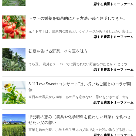
恋する農園トミーファーム
ンド 浜ニラについてのインタビューをご紹介します。
トマトの栄養を効果的にとる方法が続々判明してきた。
元々トマトは、健康的な野菜というイメージがありましたが、実はこ
恋する農園トミーファーム
こ10年で見ても、今もなお、新しい栄養や、元々あった栄養素の新し
い健康パワーが発見されているんです。
初夏を告げる野菜、そら豆を味う
そら豆。 意外とスーパーでは買われない野菜なのだとか？ どうや
恋する農園トミーファーム
ら、コスパが悪いイメージと、売られている時期が短いというのが要
因のようだ。 そんな、そら豆のあまり知られていない秘密を取材して
みた。
3.11”LoveSweetsコンサート”は、梶いちご園とのコラボ開
催
東日本大震災から10年 あの日を忘れない。思いをひきつぎ、命をつ
恋する農園トミーファーム
なぐ、希望への奏で・・・！ 音楽コーディネーター”関井うらら”の地
方応援プロジェクト LoveSweetsコンサート3.11のお知らせです。
甲斐駒の恵み（農薬や化学肥料を使わない野菜）を食べさ
せたい父の想い
事業を始めた時、小学５年生男児の父親であった私の偽らざる思いで
恋する農園トミーファーム
した。当時、4年間、農業生産法人の労務者として日々泥まみれで作