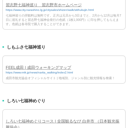
習志野七福神巡り 習志野市ホームページ
https://www.city.narashino.lg.jp/citysales/shizen/walk/sitihukujin.html
七福神巡りの拝観料は無料です。正月は元旦から3日までと、2月から12月は毎月7
日に巡礼すると習志野七福神会発行の色紙（1枚1,000円）に印を押してもらえま
す。色紙は各寺院で購入することができます。
しもふさ七福神巡り
■
FEEL成田 | 成田ウォーキングマップ
https://www.nrtk.jp/news/narita_walking/index2.html
成田市観光協会オフィシャルサイト | 地域別、ジャンル別に観光情報を検索！
しろい七福神めぐり
■
しろい七福神めぐりコース | 全国観るなび 白井市 （日本観光振
興協会）