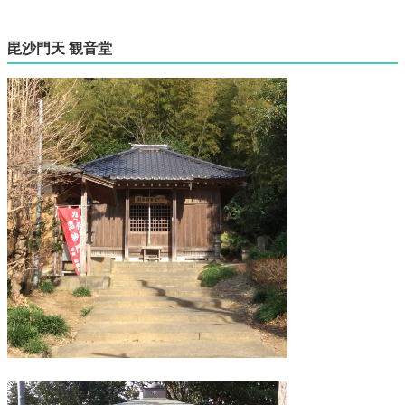
毘沙門天 観音堂