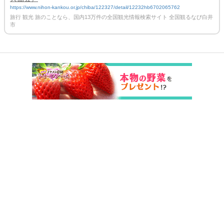
https://www.nihon-kankou.or.jp/chiba/122327/detail/12232hb6702065762
旅行 観光 旅のことなら、国内13万件の全国観光情報検索サイト 全国観るなび白井
市