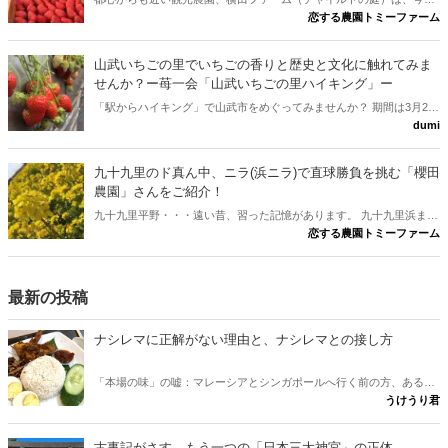
恋する農園トミーファーム
旬の甘ーい苺でいっぱいです。 バリアフリーの苺園は、事前予約いた
だければ、車いすでも「苺狩り」を楽しめます。 ・東金有料道路「大
宮IC」より車で約10分 ・外房線「鎌取駅」より車で約10分
山武いちごの里でいちごの香りと歴史と文化に触れてみま
せんか？ー苺一会「山武いちごの里ハイキング」ー
「駅からハイキング」で山武市をめぐってみませんか？ 期間は3月29
dumi
日（金）～3月31日（日）。特典ありますよ！！ 2019年3月30日には
Ｓ１グランプリが開催されます。
九十九里のド真ん中、ニラ(浜ニラ)で直球勝負を挑む「櫻田
農園」さんをご紹介！
九十九里平野・・・遠い昔、習った記憶があります。 九十九里浜まで
恋する農園トミーファーム
約2kmの平坦地に位置する山武市は五木田。 そう！！ 訪れた地の風
景には、昔、聞いた「九十九里平野」そのもののイメージが存在して
いました。
最新の投稿
ナシレマに正解がない理由と、ナシレマとの接し方
「本場の味」の嘘：マレーシアとシンガポールへ行く前の方、あるい
うけうり君
は行けない方が、ナシレマ というナシレマ皿から両国の違いを味わ
うための記事です。 実は、この料理に「本場の正しい味」は存在しな
いとか？ その意外な理由と、日本にいながら本場に迫れる楽しみ方
古事記がさす、もう一つの「日本三大神宮」の正体