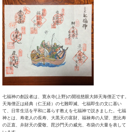
七福神の創設者は、寛永寺(上野)の開祖慈眼大師天海僧正です。
天海僧正は経典（仁王経）の七難即滅、七福即生の文に基い
て、日常生活を平和に暮らす教えを七福神で説きました。七福
神とは、寿老人の長寿、大黒天の富財、福禄寿の人望、恵比寿
の正直、弁財天の愛敬、毘沙門天の威光、布袋の大量を表して
います。