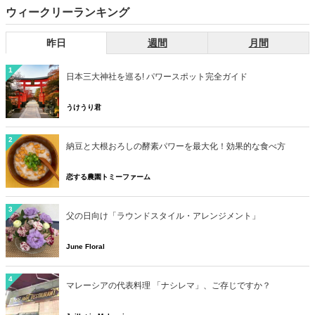
ウィークリーランキング
昨日
週間
月間
1
日本三大神社を巡る! パワースポット完全ガイド
うけうり君
2
納豆と大根おろしの酵素パワーを最大化！効果的な食べ方
恋する農園トミーファーム
3
父の日向け「ラウンドスタイル・アレンジメント」
June Floral
4
マレーシアの代表料理 「ナシレマ」、ご存じですか？