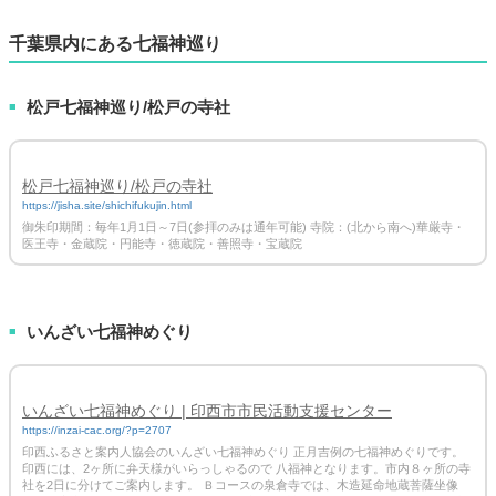
千葉県内にある七福神巡り
松戸七福神巡り/松戸の寺社
■
松戸七福神巡り/松戸の寺社
https://jisha.site/shichifukujin.html
御朱印期間：毎年1月1日～7日(参拝のみは通年可能) 寺院：(北から南へ)華厳寺・
医王寺・金蔵院・円能寺・徳蔵院・善照寺・宝蔵院
いんざい七福神めぐり
■
いんざい七福神めぐり | 印西市市民活動支援センター
https://inzai-cac.org/?p=2707
印西ふるさと案内人協会のいんざい七福神めぐり 正月吉例の七福神めぐりです。
印西には、2ヶ所に弁天様がいらっしゃるので 八福神となります。市内８ヶ所の寺
社を2日に分けてご案内します。 Ｂコースの泉倉寺では、木造延命地蔵菩薩坐像