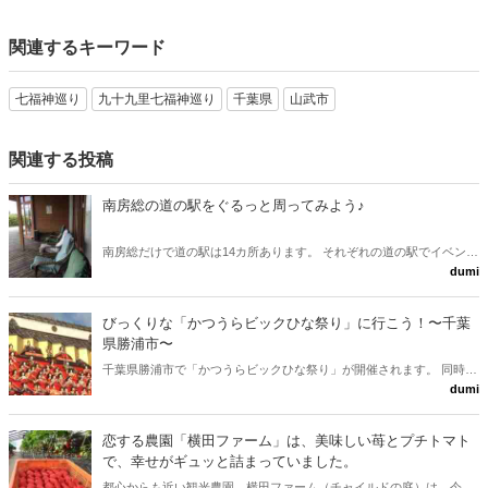
関連するキーワード
七福神巡り
九十九里七福神巡り
千葉県
山武市
関連する投稿
南房総の道の駅をぐるっと周ってみよう♪
南房総だけで道の駅は14カ所あります。 それぞれの道の駅でイベント
dumi
もやっていますのでお出かけ前はチェックしていこう！！
びっくりな「かつうらビックひな祭り」に行こう！〜千葉
県勝浦市〜
千葉県勝浦市で「かつうらビックひな祭り」が開催されます。 同時開
dumi
催されている御宿の「つるし雛めぐり」も見逃せません。 3月5日まで
開催されています。
恋する農園「横田ファーム」は、美味しい苺とプチトマト
で、幸せがギュッと詰まっていました。
都心からも近い観光農園、横田ファーム（チャイルドの庭）は、今が