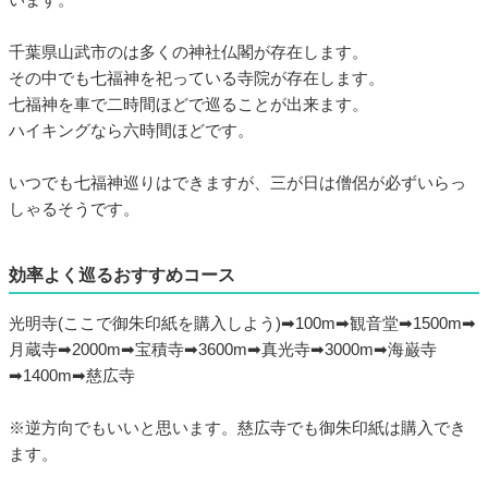
千葉県山武市のは多くの神社仏閣が存在します。
その中でも七福神を祀っている寺院が存在します。
七福神を車で二時間ほどで巡ることが出来ます。
ハイキングなら六時間ほどです。
いつでも七福神巡りはできますが、三が日は僧侶が必ずいらっ
しゃるそうです。
効率よく巡るおすすめコース
光明寺(ここで御朱印紙を購入しよう)➡︎100m➡︎観音堂➡︎1500m➡︎
月蔵寺➡︎2000m➡︎宝積寺➡︎3600m➡︎真光寺➡︎3000m➡︎海巌寺
➡︎1400m➡︎慈広寺
※逆方向でもいいと思います。慈広寺でも御朱印紙は購入でき
ます。