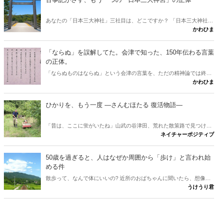
をご紹介します。
あなたの「日本三大神社」三社目は、どこですか？ 「日本三大神社の
かわひま
三社目はどこか」という素朴な疑問に、古事記と日本書紀から答えが
出します。伊勢神宮と出雲大社。この二社に並ぶ三社目を、多くの人
は熱田や春日と考えます。けれど古典をたどると、奈良に眠る意外な
「ならぬ」を誤解してた。会津で知った、150年伝わる言葉
一社が浮かびました。行きたくなりますね。
の正体。
「ならぬものはならぬ」という会津の言葉を、ただの精神論では終わ
かわひま
らせません。多くの人が思う「理屈抜きでダメ」という解釈は、実は
本来の意味と少しズレています。會津藩校日新館で生まれたこの一言
が、なぜ百五十年を越えて胸を打つのか。その正体と、会津観光に出
ひかりを、もう一度 ―さんむほたる 復活物語―
かけたくなる問いかけを書きたいと思います。
「昔は、ここに蛍がいたね」山武の谷津田、荒れた散策路で見つけ
ネイチャーポジティブ
た、たった一匹のホタル。その小さな光から、世代を越えて受け継が
れる、ひかりの物語が始まる。 ※本作は、実際の蛍復活の取り組みに
着想を得た物語です。登場人物は仮名で、一部に脚色を含みます。
50歳を過ぎると、人はなぜか周囲から「歩け」と言われ始
める件
散歩って、なんで体にいいの? 近所のおばちゃんに聞いたら、想像の
うけうり君
斜め上だった件。言われるがまま歩いていた男が、ついに「理由」を
知った。