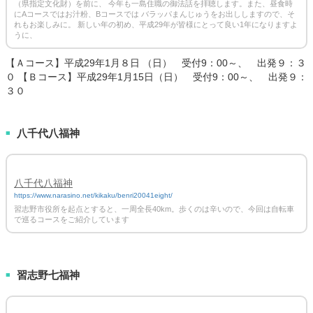
（県指定文化財）を前に、 今年も一島住職の御法話を拝聴します。また、昼食時
にAコースではお汁粉、Bコースでは バラッパまんじゅうをお出ししますので、そ
れもお楽しみに。 新しい年の初め、平成29年が皆様にとって良い1年になりますよ
うに、
【Ａコース】平成29年1月８日 （日） 受付9：00～、 出発９：３
０ 【Ｂコース】平成29年1月15日（日） 受付9：00～、 出発９：
３０
八千代八福神
■
八千代八福神
https://www.narasino.net/kikaku/benri20041eight/
習志野市役所を起点とすると、一周全長40km。歩くのは辛いので、今回は自転車
で巡るコースをご紹介しています
習志野七福神
■