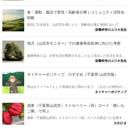
歩入れば、松葉の香りに包まれ、野鳥のさえずりが聞こえてきます。
田んぼや畑の広がる里では、夏の夜にホタルが光を踊らせます。生き
食・運動・脳活で実現！高齢者が輝くコミュニティ活性化
ものと自然の風景が調和している状態こそが、生物多様性の恵みで
戦略
す。
前回に引き続き、山武市を例にとり、高齢化が進む地域において、住
栄養科学のユウキ先生
民の健康寿命を効果的に延ばすための具体的な施策を、食、運動、脳
の活性化という3つの側面から解説し、その具体的な活動の体制作り
と推進計画を練ります。
地方（山武市モニター）での健康寿命延伸に向けた考察
健康寿命とは、日常生活が制限されることなく自立した生活を送るこ
栄養科学のユウキ先生
とができる期間を指す指標です。単に寿命を延ばすのでなく、健康状
態で長く生きることが重要です。本記事は、主に地方（今回は山武
市）の健康寿命の現状を分析し、国内の成功事例を参考にして、健康
ネイチャーポジティブ のすすめ（千葉県 山武市版）
寿命延伸に向けた具体的なアプローチと施策を考え実施していきま
す。
里山をフィールドとして地域社会と関わり合う、これからの時代の地
ネイチャーポジティブ
域社会と自然の関り方をセミナーで気づいかされました。ご紹介しま
す。 講師：国武陽子 教授 （城西国際大学）
成東（千葉県山武市）ストロベリー（苺）ロード「梶いち
ご園」で学ぶ
成東（千葉県山武市）ストロベリー（苺）ロードの終点？に位置する
かわひま
「梶いちご園」に行ってきました。終点（かどうかは不明）というこ
とで、早めに行けば、最高の苺（いちご）がライバルなしの取り放題