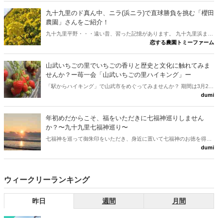
です。なんてったって、開園時は、都内側の苺園から埋まっていくの
九十九里のド真ん中、ニラ(浜ニラ)で直球勝負を挑む「櫻田
でね。
農園」さんをご紹介！
九十九里平野・・・遠い昔、習った記憶があります。 九十九里浜まで
恋する農園トミーファーム
約2kmの平坦地に位置する山武市は五木田。 そう！！ 訪れた地の風
景には、昔、聞いた「九十九里平野」そのもののイメージが存在して
いました。
山武いちごの里でいちごの香りと歴史と文化に触れてみま
せんか？ー苺一会「山武いちごの里ハイキング」ー
「駅からハイキング」で山武市をめぐってみませんか？ 期間は3月29
dumi
日（金）～3月31日（日）。特典ありますよ！！ 2019年3月30日には
Ｓ１グランプリが開催されます。
年初めだからこそ、福をいただきに七福神巡りしません
か？〜九十九里七福神巡り〜
七福神を巡って御朱印をいただき、身近に置いて七福神のお徳を得ま
dumi
せんか？ 全国には200以上のコースがあるそうです。 身近にきっとあ
ると思います。
ウィークリーランキング
昨日
週間
月間