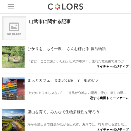
Toggle
navigation
山武市に関する記事
ひかりを、もう一度 ―さんむほたる 復活物語―
「昔は、ここに蛍がいたね」山武の谷津田、荒れた散策路で見つけ
ネイチャーポジティブ
た、たった一匹のホタル。その小さな光から、世代を越えて受け継が
れる、ひかりの物語が始まる。 ※本作は、実際の蛍復活の取り組みに
着想を得た物語です。登場人物は仮名で、一部に脚色を含みます。
まぁとカフェ、まあとcafe ？ 虹のいえ
“ただのカフェじゃない”——海風が心地よい場所に佇む、癒しの隠れ
恋する農園トミーファーム
家
里山を育て、みんなで生物多様性を守ろう
海から里山まで自然が広がる山武市。海岸では、打ち寄せる波と広い
ネイチャーポジティブ
砂浜で夕暮れには美しい夕日が海原を染めます。海岸沿いの松林を一