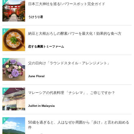
1
日本三大神社を巡る! パワースポット完全ガイド
うけうり君
2
納豆と大根おろしの酵素パワーを最大化！効果的な食べ方
恋する農園トミーファーム
3
父の日向け「ラウンドスタイル・アレンジメント」
June Floral
4
マレーシアの代表料理 「ナシレマ」、ご存じですか？
Juillet in Malaysia
5
50歳を過ぎると、人はなぜか周囲から「歩け」と言われ始める
件