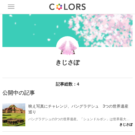
Toggle
navigation
きじさぽ
記事総数：4
公開中の記事
映え写真にチャレンジ、バングラデシュ 3つの世界遺産
巡り
バングラデシュの3つの世界遺産。「シュンドルボン」は世界最大級
きじさぽ
のマングローブ林で、ベンガルトラなどが生息する自然遺産。文化遺
産としては、8世紀の仏教僧院の巨大な寺院遺跡群である「パハルプ