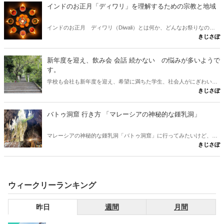
ールの仏教寺院遺跡群」と、15世紀にイスラムの都市として栄えた
インドのお正月「ディワリ」を理解するための宗教と地域
「バゲルハットのモスク都市」があります。映え写真で一生の思い出
残そう！
インドのお正月 ディワリ（Diwali）とは何か、どんなお祭りなの
きじさぽ
か、そしてディワリをどのように過ごすのか？ 10月末から11月初めの
インド暦の第七番目の月の初めの日から5日間行われるインドのお正
月 ディワリ（Diwali）について取材してきました。
新年度を迎え、飲み会 会話 続かない の悩みが多いようで
す。
学校も会社も新年度を迎え、希望に満ちた学生、社会人がにぎわいを
きじさぽ
見せています。と思ったら、コロナ世代ということで、特にチームで
の活動が多い社会人に、会話の悩みが多いようです。集団での雑談、
飲み会 会話 続かない などの悩みに対する対処法を考えて行きまし
バトゥ洞窟 行き方 「マレーシアの神秘的な鍾乳洞」
ょう。
マレーシアの神秘的な鍾乳洞「バトゥ洞窟」に行ってみたいけど、ど
きじさぽ
のようにアクセスすればいいのだろう？ 基本、バトゥ洞窟への行き方
は、電車、タクシー・Grab、ツアーの3つの方法がよいと思います。
この記事では、それぞれのアクセス方法の詳細や、バトゥ洞窟の見ど
ころや周辺のおすすめスポットに
ウィークリーランキング
昨日
週間
月間