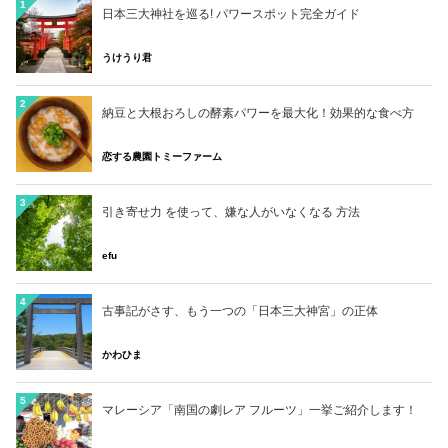
1
日本三大神社を巡る! パワースポット完全ガイド
うけうり君
2
納豆と大根おろしの酵素パワーを最大化！効果的な食べ方
恋する農園トミーファーム
3
引き寄せ力 を使って、嫌な人がいなくなる 方法
efu
4
古事記がさす、もう一つの「日本三大神宮」の正体
かわひま
5
マレーシア「南国の劇レア フルーツ」一挙ご紹介します！