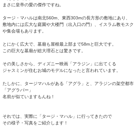
まさに皇帝の愛の傑作ですね。
タージ・マハルは南北560m、東西303mの長方形の敷地にあり、
敷地内には広大な庭園や大楼門（出入口の門）、イスラム教モスク
や集会場もあります。
とにかく広大で、墓廟も屋根最上部まで58mと巨大です。
この巨大な墓廟が総大理石とは驚きです。
その美しさから、ディズニー映画「アラジン」に出てくる
ジャスミンが住むお城のモデルになったと言われています。
たしかに、タージマハルがある「アグラ」と、アラジンの架空都市
「アグラバー」
名前が似ていますもんね！
それでは、実際に「タージ・マハル」に行ってきたので
その様子・写真をご紹介します！