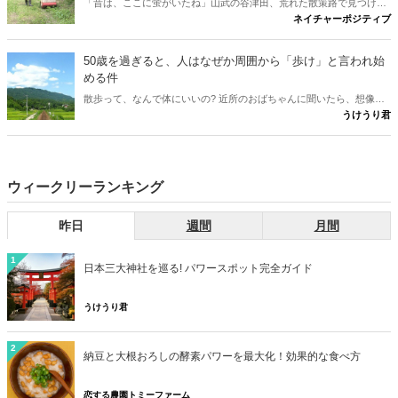
「昔は、ここに蛍がいたね」山武の谷津田、荒れた散策路で見つけ
ネイチャーポジティブ
た、たった一匹のホタル。その小さな光から、世代を越えて受け継が
れる、ひかりの物語が始まる。 ※本作は、実際の蛍復活の取り組みに
着想を得た物語です。登場人物は仮名で、一部に脚色を含みます。
50歳を過ぎると、人はなぜか周囲から「歩け」と言われ始
める件
散歩って、なんで体にいいの? 近所のおばちゃんに聞いたら、想像の
うけうり君
斜め上だった件。言われるがまま歩いていた男が、ついに「理由」を
知った。
ウィークリーランキング
昨日
週間
月間
1
日本三大神社を巡る! パワースポット完全ガイド
うけうり君
2
納豆と大根おろしの酵素パワーを最大化！効果的な食べ方
恋する農園トミーファーム