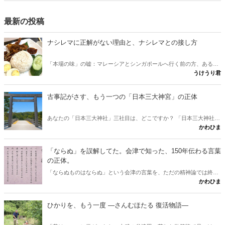
最新の投稿
ナシレマに正解がない理由と、ナシレマとの接し方
「本場の味」の嘘：マレーシアとシンガポールへ行く前の方、あるい
うけうり君
は行けない方が、ナシレマ というナシレマ皿から両国の違いを味わ
うための記事です。 実は、この料理に「本場の正しい味」は存在しな
いとか？ その意外な理由と、日本にいながら本場に迫れる楽しみ方
古事記がさす、もう一つの「日本三大神宮」の正体
をご紹介します。
あなたの「日本三大神社」三社目は、どこですか？ 「日本三大神社の
かわひま
三社目はどこか」という素朴な疑問に、古事記と日本書紀から答えが
出します。伊勢神宮と出雲大社。この二社に並ぶ三社目を、多くの人
は熱田や春日と考えます。けれど古典をたどると、奈良に眠る意外な
「ならぬ」を誤解してた。会津で知った、150年伝わる言葉
一社が浮かびました。行きたくなりますね。
の正体。
「ならぬものはならぬ」という会津の言葉を、ただの精神論では終わ
かわひま
らせません。多くの人が思う「理屈抜きでダメ」という解釈は、実は
本来の意味と少しズレています。會津藩校日新館で生まれたこの一言
が、なぜ百五十年を越えて胸を打つのか。その正体と、会津観光に出
ひかりを、もう一度 ―さんむほたる 復活物語―
かけたくなる問いかけを書きたいと思います。