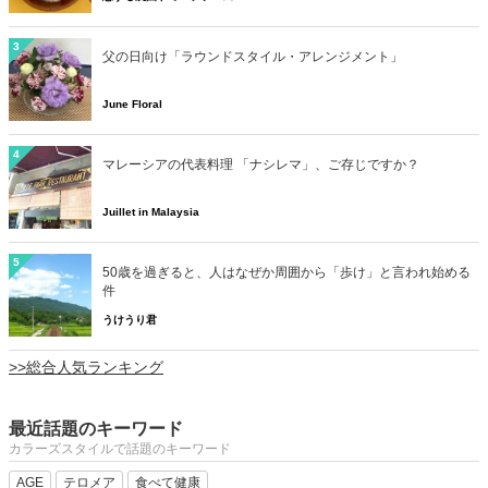
3
父の日向け「ラウンドスタイル・アレンジメント」
June Floral
4
マレーシアの代表料理 「ナシレマ」、ご存じですか？
Juillet in Malaysia
5
50歳を過ぎると、人はなぜか周囲から「歩け」と言われ始める
件
うけうり君
>>総合人気ランキング
最近話題のキーワード
カラーズスタイルで話題のキーワード
AGE
テロメア
食べて健康