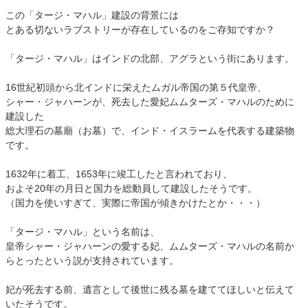
この「タージ・マハル」建設の背景には
とある切ないラブストリーが存在しているのをご存知ですか？
「タージ・マハル」はインドの北部、アグラという街にあります。
16世紀初頭から北インドに栄えたムガル帝国の第５代皇帝、
シャー・ジャハーンが、死去した愛妃ムムターズ・マハルのために
建設した
総大理石の墓廟（お墓）で、インド・イスラームを代表する建築物
です。
1632年に着工、1653年に竣工したと言われており、
およそ20年の月日と国力を総動員して建設したそうです。
（国力を使いすぎて、実際に帝国が傾きかけたとか・・・）
「タージ・マハル」という名前は、
皇帝シャー・ジャハーンの愛する妃、ムムターズ・マハルの名前か
らとったという説が支持されています。
妃が死去する前、遺言として後世に残る墓を建ててほしいと伝えて
いたそうです。