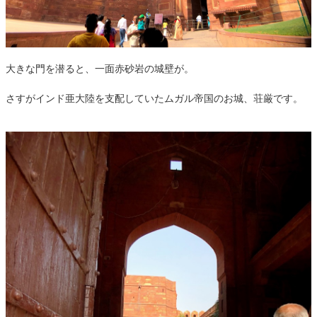
大きな門を潜ると、一面赤砂岩の城壁が。
さすがインド亜大陸を支配していたムガル帝国のお城、荘厳です。