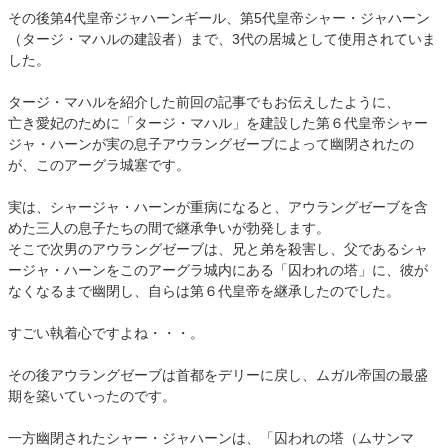
その後第4代皇帝ジャハーンギール、第5代皇帝シャー・ジャハーン
（タージ・マハルの建設者）まで、3代の居城として使用されていま
した。
タージ・マハルを紹介した前回の記事でもお伝えしたように、
亡き愛妃のために「タージ・マハル」を建設した第６代皇帝シャー
ジャ・ハーンが実の息子アウラングゼーブによって幽閉されたの
が、このアーグラ城塞です。
実は、シャージャ・ハーンが重病になると、アウラングゼーブを含
めた三人の息子たちの間で継承争いが勃発します。
そこで次男のアウラングゼーブは、兄と弟を殺害し、父であるシャ
ージャ・ハーンをこのアーグラ城内にある「囚われの塔」に、彼が
なくなるまで幽閉し、自らは第６代皇帝を継承したのでした。
すごい執着心ですよね・・・。
その後アウラングゼーブは首都をデリーに戻し、ムガル帝国の最盛
期を築いていったのです。
一方幽閉されたシャー・ジャハーンは、「囚われの塔（ムサンマ