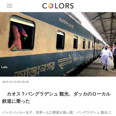
Toggle
navigation
Lafu
2019-10-10 08:35:00
カオス？バングラデシュ 観光、ダッカのローカル
鉄道に乗った
バックパッカー女子、世界一人口密度が高い国、バングラデシュ 観光 に