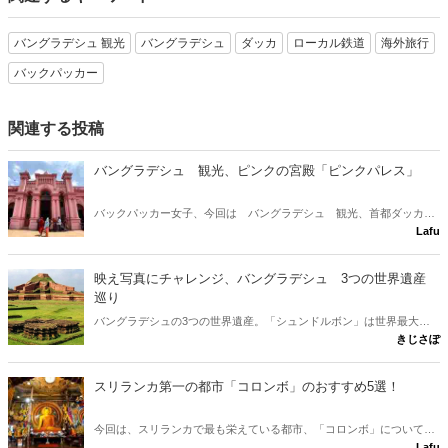
バングラデシュ 観光
バングラデシュ
ダッカ
ローカル鉄道
海外旅行
バックパッカー
関連する投稿
バングラデシュ 観光、ピンクの宮殿「ピンクパレス」
バックパッカー女子、今回は バングラデシュ 観光、首都ダッカに
Lafu
ある名観光地、「ピンクパレス」こと「アーシャンモンジール」をご
紹介します！ピンクの宮殿でインスタ映え間違いなし☆
映え写真にチャレンジ、バングラデシュ 3つの世界遺産
巡り
バングラデシュの3つの世界遺産。「シュンドルボン」は世界最大級
きじさぽ
のマングローブ林で、ベンガルトラなどが生息する自然遺産。文化遺
産としては、8世紀の仏教僧院の巨大な寺院遺跡群である「パハルプ
ールの仏教寺院遺跡群」と、15世紀にイスラムの都市として栄えた
スリランカ第一の都市「コロンボ」のおすすめ5選！
「バゲルハットのモスク都市」があります。映え写真で一生の思い出
残そう！
今回は、スリランカで最も栄えている都市、「コロンボ」について紹
Lafu
介したいと思います！