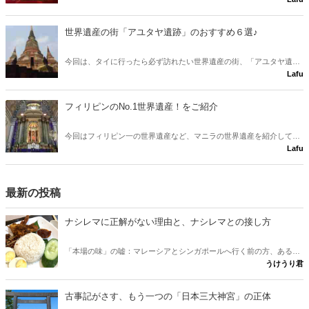
世界遺産の街「アユタヤ遺跡」のおすすめ６選♪
今回は、タイに行ったら必ず訪れたい世界遺産の街、「アユタヤ遺
Lafu
跡」をご紹介します☆
フィリピンのNo.1世界遺産！をご紹介
今回はフィリピン一の世界遺産など、マニラの世界遺産を紹介して行
Lafu
きます♪
最新の投稿
ナシレマに正解がない理由と、ナシレマとの接し方
「本場の味」の嘘：マレーシアとシンガポールへ行く前の方、あるい
うけうり君
は行けない方が、ナシレマ というナシレマ皿から両国の違いを味わ
うための記事です。 実は、この料理に「本場の正しい味」は存在しな
いとか？ その意外な理由と、日本にいながら本場に迫れる楽しみ方
古事記がさす、もう一つの「日本三大神宮」の正体
をご紹介します。