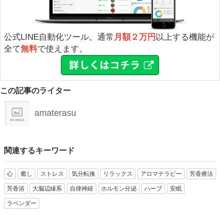
公式LINE自動化ツール。通常
月額２万円
以上する機能が
全て
無料
で使えます。
この記事のライター
amaterasu
関連するキーワード
心
癒し
ストレス
気分転換
リラックス
アロマテラピー
芳香療法
芳香浴
大脳辺縁系
自律神経
ホルモン分泌
ハーブ
安眠
ラベンダー