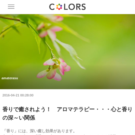
Toggle
navigation
amaterasu
2016-04-21 00:28:00
香りで癒されよう！ アロマテラピー・・・心と香り
の深～い関係
「香り」には、深い癒し効果があります。