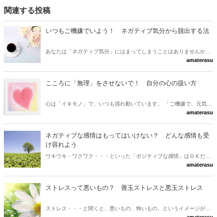
関連する投稿
いつもご機嫌でいよう！ ネガティブ気分から脱出する法
あなたは「ネガティブ気分」にはまってしまうことはありませんか？
amaterasu
「イライラ」「クヨクヨ」・・・そんなネガティブ気分からは、即効
で抜け出して、ご機嫌な自分に戻りましょう！
こころに「無理」をさせないで！ 自分の心の扱い方
心は「イキモノ」で、いつも揺れ動いています。 「ご機嫌で、元気い
amaterasu
っぱい！」がベストですが、そうでない時もありますよね。 人間です
から！！！ 落ち込んだり、イライラしたりしても良いのです！ すぐ
に、そこから抜け出しさえすれば！！
ネガティブな感情はもってはいけない？ どんな感情も受
け容れよう
ウキウキ・ワクワク・・・といった「ポジティブな感情」はＯＫだけ
amaterasu
れど、イライラやクヨクヨ・・・といった「ネガティブな感情」は、
「感じちゃイケナイ！」と、思っていたりしませんか？ 怒り、悲し
み、くやしさ、寂しさ・・・今日は、そんな「ネガティブ感情」につ
ストレスって悪いもの？ 善玉ストレスと悪玉ストレス
いて・・・のお話です。
ストレス・・・と聞くと、悪いもの、怖いもの、というイメージが強