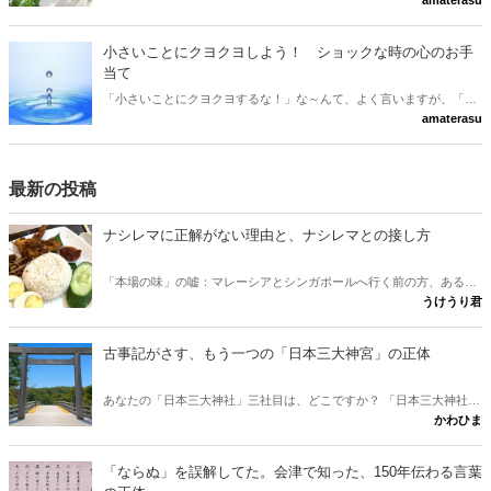
amaterasu
いかもしれませんね。 でも、実は・・・「善玉ストレス」というの
も、あるのですね。 今日は、善玉ストレスと悪玉ストレスについて
と、悪玉ストレスへの対処法・・・のお話です。
小さいことにクヨクヨしよう！ ショックな時の心のお手
当て
「小さいことにクヨクヨするな！」な～んて、よく言いますが、「そ
amaterasu
れができれば、苦労はしないのよ～」という方、結構多いのではない
でしょうか？ 心に無理をさせない・・・という観点から、あえて言っ
ちゃいます！ 「小さいことにクヨクヨしよう！」 いいんですよ、ク
ヨクヨしちゃっても。上手な「クヨクヨの仕方」を工夫しましょう！
最新の投稿
ナシレマに正解がない理由と、ナシレマとの接し方
「本場の味」の嘘：マレーシアとシンガポールへ行く前の方、あるい
うけうり君
は行けない方が、ナシレマ というナシレマ皿から両国の違いを味わ
うための記事です。 実は、この料理に「本場の正しい味」は存在しな
いとか？ その意外な理由と、日本にいながら本場に迫れる楽しみ方
古事記がさす、もう一つの「日本三大神宮」の正体
をご紹介します。
あなたの「日本三大神社」三社目は、どこですか？ 「日本三大神社の
かわひま
三社目はどこか」という素朴な疑問に、古事記と日本書紀から答えが
出します。伊勢神宮と出雲大社。この二社に並ぶ三社目を、多くの人
は熱田や春日と考えます。けれど古典をたどると、奈良に眠る意外な
「ならぬ」を誤解してた。会津で知った、150年伝わる言葉
一社が浮かびました。行きたくなりますね。