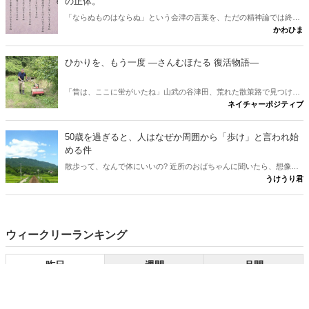
の正体。
「ならぬものはならぬ」という会津の言葉を、ただの精神論では終わ
かわひま
らせません。多くの人が思う「理屈抜きでダメ」という解釈は、実は
本来の意味と少しズレています。會津藩校日新館で生まれたこの一言
が、なぜ百五十年を越えて胸を打つのか。その正体と、会津観光に出
ひかりを、もう一度 ―さんむほたる 復活物語―
かけたくなる問いかけを書きたいと思います。
「昔は、ここに蛍がいたね」山武の谷津田、荒れた散策路で見つけ
ネイチャーポジティブ
た、たった一匹のホタル。その小さな光から、世代を越えて受け継が
れる、ひかりの物語が始まる。 ※本作は、実際の蛍復活の取り組みに
着想を得た物語です。登場人物は仮名で、一部に脚色を含みます。
50歳を過ぎると、人はなぜか周囲から「歩け」と言われ始
める件
散歩って、なんで体にいいの? 近所のおばちゃんに聞いたら、想像の
うけうり君
斜め上だった件。言われるがまま歩いていた男が、ついに「理由」を
知った。
ウィークリーランキング
昨日
週間
月間
1
日本三大神社を巡る! パワースポット完全ガイド