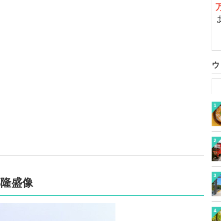
ウ
1
2
3
郷隆盛像
4