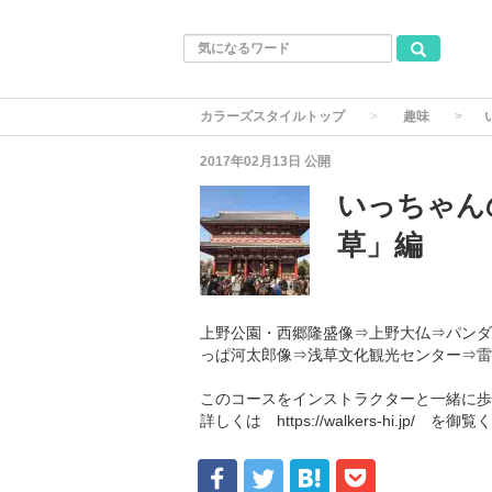
カラーズスタイルトップ
趣味
2017年02月13日
公開
いっちゃんの
草」編
上野公園・西郷隆盛像⇒上野大仏⇒パンダ
っぱ河太郎像⇒浅草文化観光センター⇒
このコースをインストラクターと一緒に歩
詳しくは https://walkers-hi.jp/ を