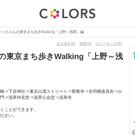
いっちゃんの東京まち歩きWalking「上野～浅草」編
まち歩き(8)
浅草(3)
ウォーキング(9)
東京まち歩きWalking「上野～浅
橋⇒下谷神社⇒東京仏壇ストリート⇒誓教寺⇒合羽橋道具街⇒か
雷門⇒浅草仲見世⇒浅草公会堂⇒浅草寺
くことができます。
御覧ください。