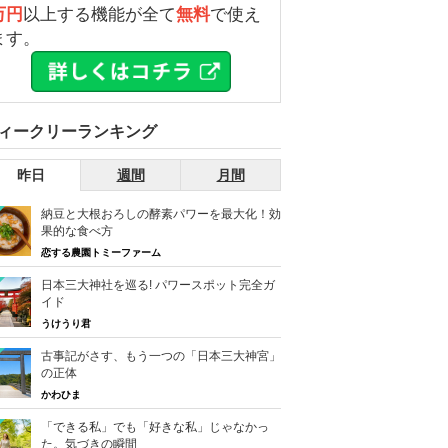
万円
以上する機能が全て
無料
で使え
ます。
ィークリーランキング
昨日
週間
月間
納豆と大根おろしの酵素パワーを最大化！効
果的な食べ方
恋する農園トミーファーム
日本三大神社を巡る! パワースポット完全ガ
イド
うけうり君
古事記がさす、もう一つの「日本三大神宮」
の正体
かわひま
「できる私」でも「好きな私」じゃなかっ
た。気づきの瞬間