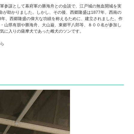
軍参謀として幕府軍の勝海舟との会談で、江戸城の無血開城を実
命が助かりました。しかし、その後、西郷隆盛は1877年、西南の
98年、西郷隆盛の偉大な功績を称えるために、建立されました。作
・山県有朋や勝海舟、大山巌、東郷平八郎等、８００名が参加し
気に入りの薩摩犬であった雌犬のツンです。
ら