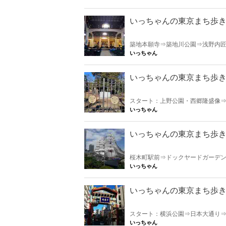
ターと一緒に歩くことができます。 詳しくは
いっちゃんの東京まち歩
築地本願寺⇒築地川公園⇒浅野内
院前⇒佃大橋⇒佃島⇒住吉神社⇒
いっちゃん
いっちゃんの東京まち歩きW
スタート：上野公園・西郷隆盛像
中霊園⇒日暮里駅⇒谷中銀座⇒根
いっちゃん
いっちゃんの東京まち歩きW
桜木町駅前⇒ドックヤードガーデ
大桟橋⇒日米和親条約調印の地⇒横浜
いっちゃん
ースをインストラクターと一緒に歩くことが
い。
いっちゃんの東京まち歩き
スタート：横浜公園⇒日本大通り
山⇒港の見える丘公園⇒外人墓地
いっちゃん