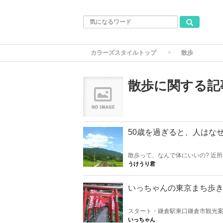
カラーズスタイルトップ
散歩
散歩に関する記
50歳を過ぎると、人はな
散歩って、なんで体にいいの? 近
いていた男が、ついに「理由」を
うけうり君
いっちゃんの東京まち歩きW
スタート・鎌倉駅東口鎌倉市観光
洗弁天⇒葛原岡神社⇒源氏山⇒寿福寺⇒小町通
いっちゃん