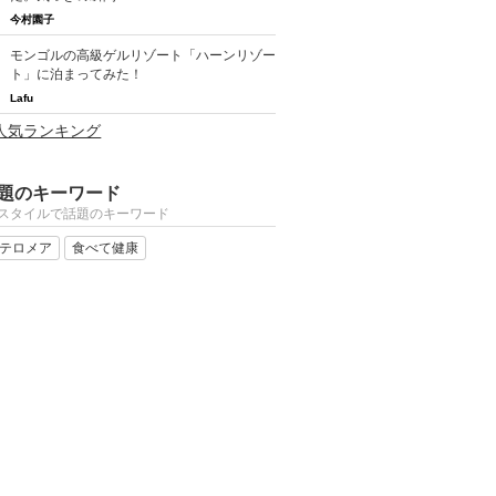
今村園子
モンゴルの高級ゲルリゾート「ハーンリゾー
ト」に泊まってみた！
Lafu
合人気ランキング
題のキーワード
スタイルで話題のキーワード
テロメア
食べて健康