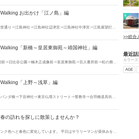
alking お出かけ「江ノ島」編
5
見世通り⇒江島神社⇒江島神社辺津宮⇒江島神社中津宮⇒江島展望灯台
岩屋洞窟前（折返し地点）⇒恋人の丘「龍恋の鐘」⇒児玉神社⇒さざえ
>>総
歩くことができます。 詳しくは https://walkers-hi.jp/ を御覧
alking「新橋～皇居東御苑～靖国神社」編
最近話
カラーズ
館前⇒日比谷公園⇒楠木正成像前⇒皇居東御苑⇒百人番所前⇒松の廊下
⇒日本武道館前⇒田安門⇒高燈篭（常燈明台）⇒ゴール・靖国神社
AGE
alking「上野～浅草」編
⇒パンダ橋⇒下谷神社⇒東京仏壇ストリート⇒誓教寺⇒合羽橋道具街⇒
雷門⇒浅草仲見世⇒浅草公会堂⇒浅草寺 このコースをインス
しくは https://walkers-hi.jp/ を御覧ください。
！春の訪れを探しに散策しませんか？
ンク色へと春色に変化しています。 平日はサラリーマンが昼休みを使
すすめランチも紹介します。