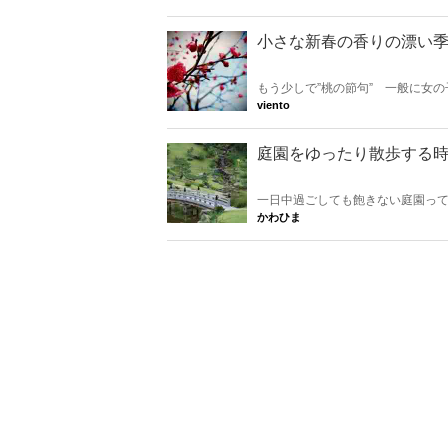
小さな新春の香りの漂い季
もう少しで”桃の節句” 一般に女
ぎた 今のシーズンお人形を購入されてい
viento
雛様は4月9日まで飾って良いのだそ
庭園をゆったり散歩する時間
一日中過ごしても飽きない庭園って
ート空間にできるところがなくて
かわひま
て、自分の景色を堪能しましょう