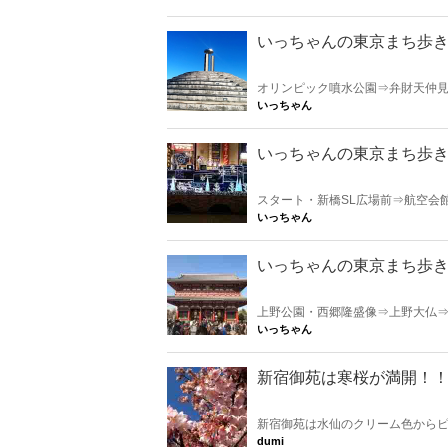
中華街⇒ゴール：横浜公園 このコースをインストラクターと一緒に歩くことができます。 詳しくは
https://walkers-hi.
いっちゃんの東京まち歩きW
オリンピック噴水公園⇒弁財天仲
前⇒山二つ⇒江島神社奥津宮⇒⇒
いっちゃん
島 このコースをインストラクターと一緒に
ください
いっちゃんの東京まち歩きW
スタート・新橋SL広場前⇒航空会
跡⇒江戸城天守台跡⇒吉田茂像前
いっちゃん
いっちゃんの東京まち歩きW
上野公園・西郷隆盛像⇒上野大仏
かっぱ河太郎像⇒浅草文化観光センター⇒
いっちゃん
トラクターと一緒に歩くことができます。 詳
新宿御苑は寒桜が満開！
新宿御苑は水仙のクリーム色からピ
って散策している姿も。 周辺のお
dumi