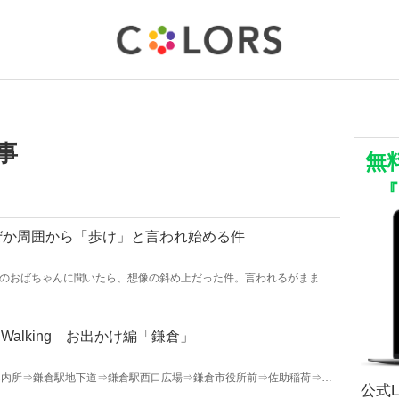
事
無
ぜか周囲から「歩け」と言われ始める件
所のおばちゃんに聞いたら、想像の斜め上だった件。言われるがまま歩
知った。
alking お出かけ編「鎌倉」
案内所⇒鎌倉駅地下道⇒鎌倉駅西口広場⇒鎌倉市役所前⇒佐助稲荷⇒銭
公式
り⇒段葛⇒ゴール・鶴岡八幡宮 このコースをインストラク