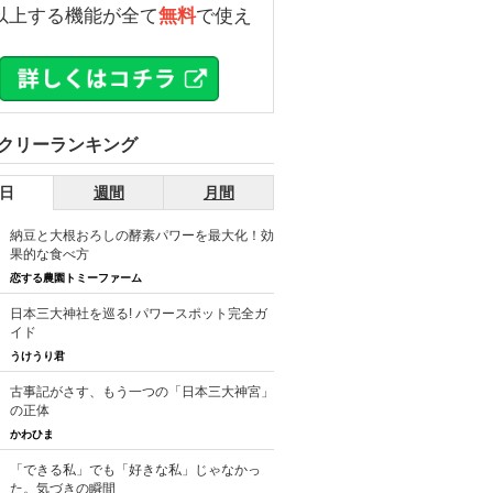
以上する機能が全て
無料
で使え
。
クリーランキング
日
週間
月間
納豆と大根おろしの酵素パワーを最大化！効
果的な食べ方
恋する農園トミーファーム
日本三大神社を巡る! パワースポット完全ガ
イド
うけうり君
古事記がさす、もう一つの「日本三大神宮」
の正体
かわひま
「できる私」でも「好きな私」じゃなかっ
た。気づきの瞬間