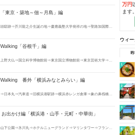
 https://walkers-hi.jp/ を御覧ください。
万円
ます
き「東京・築地～佃～月島」編
匠頭邸跡⇒芥川龍之介生誕の地⇒慶應義塾大学発祥の地⇒聖路加国際病
月島もんじゃストリート⇒勝鬨橋⇒築地本願寺
ウィー
alking「谷根千」編
昨
⇒上野大仏⇒国立科学博物館前⇒東京国立博物館前⇒東京芸術大学⇒谷
1
津神社⇒弥生式土器発掘の地⇒ゴール：東京大学正門前
alking 番外「横浜みなとみらい」編
2
ン⇒日本丸⇒汽車道⇒旧横浜港駅跡⇒横浜赤レンガ倉庫⇒象の鼻桟橋⇒
開港資料館⇒神奈川県庁⇒横浜開港記念館⇒横浜公園噴水前 このコ
できます。 詳しくは https://walkers-hi.jp/ を御覧くださ
3
 お出かけ編「横浜港・山手・元町・中華街」
⇒山下公園⇒氷川丸⇒ホテルニューグランド⇒マリンタワー⇒フランス
4
⇒山手西洋館⇒代官坂を下る⇒横浜元町ショッピングストリート⇒横浜