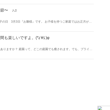
節〜 ♪♫
の子の日 3月3日『お雛様』です。 お子様を持つご家庭ではお正月が過
る方が多く購入を悩まれている方が多いです。 旧暦から今年のお
うです 2016年のひな祭り3月3日は木曜日、日柄は先勝。
も楽しいですよ。(*≧∀≦)φ
ありますか？ 庭園って、どこの庭園でも癒されます。でも、プライベ
、結果、ゆったりできないと感じてませんか？ そう！周りは無視し
。