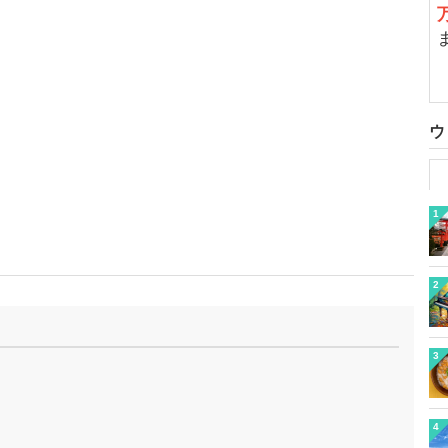
ウ
1
2
3
4