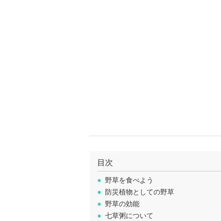
目次
●
野草を食べよう
●
防災植物としての野草
●
野草の効能
●
七草粥について