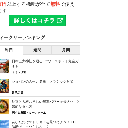
万円
以上する機能が全て
無料
で使え
ます。
ィークリーランキング
昨日
週間
月間
日本三大神社を巡る! パワースポット完全ガ
イド
うけうり君
ショパンの人生と名曲「クラシック音楽」
音楽広場
納豆と大根おろしの酵素パワーを最大化！効
果的な食べ方
恋する農園トミーファーム
あなただけのトリセツを見つけよう！ PPF
診断で「自分らしさ」を