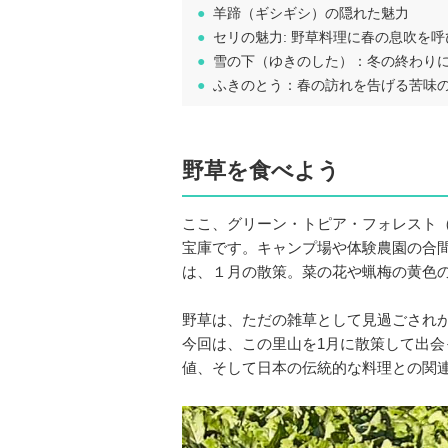
●
羊蹄（ギシギシ）の隠れた魅力
●
セリの魅力: 野草料理に春の息吹を呼
●
雪の下（ゆきのした）：冬の終わり
●
ふきのとう：春の訪れを告げる苦味
野草を食べよう
ここ、グリーン・トピア・フォレスト
宝庫です。キャンプ場や体験農園の合
は、１月の散策。菜の花や蝋梅の黄色
野草は、ただの雑草として見過ごされ
今回は、この里山を1月に散策して出
値、そして日本の伝統的な料理との関