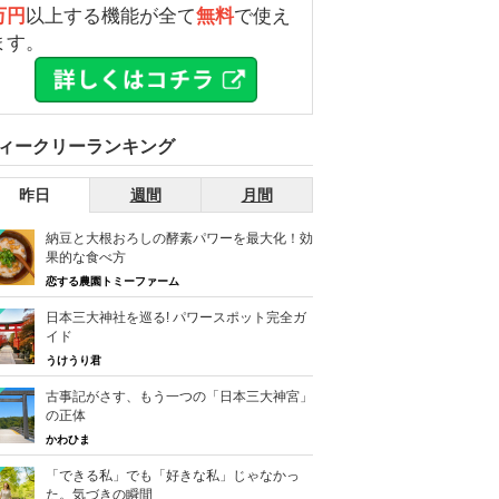
万円
以上する機能が全て
無料
で使え
ます。
ィークリーランキング
昨日
週間
月間
納豆と大根おろしの酵素パワーを最大化！効
果的な食べ方
恋する農園トミーファーム
日本三大神社を巡る! パワースポット完全ガ
イド
うけうり君
古事記がさす、もう一つの「日本三大神宮」
の正体
かわひま
「できる私」でも「好きな私」じゃなかっ
た。気づきの瞬間