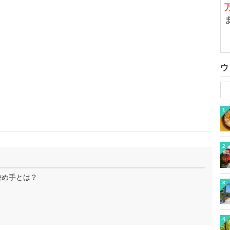
ウ
1
2
決め手とは？
3
4