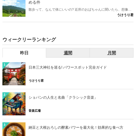
める件
散歩って、なんで体にいいの? 近所のおばちゃんに聞いたら、想像の
うけうり君
斜め上だった件。言われるがまま歩いていた男が、ついに「理由」を
知った。
ウィークリーランキング
昨日
週間
月間
1
日本三大神社を巡る! パワースポット完全ガイド
うけうり君
2
ショパンの人生と名曲「クラシック音楽」
音楽広場
3
納豆と大根おろしの酵素パワーを最大化！効果的な食べ方