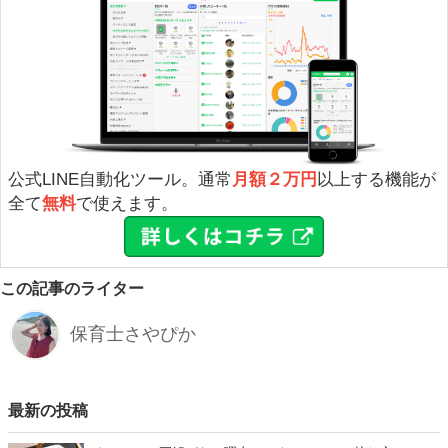
公式LINE自動化ツール。通常
月額２万円
以上する機能が
全て
無料
で使えます。
この記事のライター
保育士さやぴか
最新の投稿