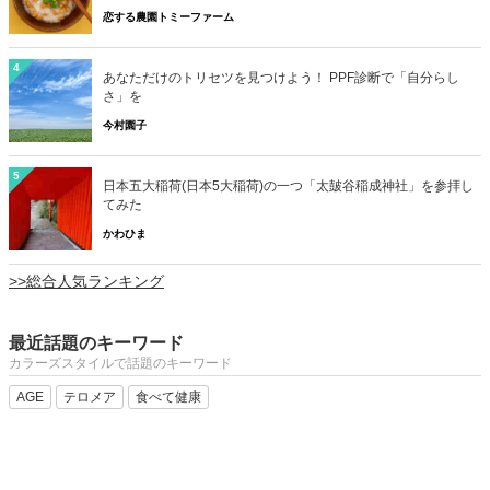
恋する農園トミーファーム
4
あなただけのトリセツを見つけよう！ PPF診断で「自分らし
さ」を
今村園子
5
日本五大稲荷(日本5大稲荷)の一つ「太皷谷稲成神社」を参拝し
てみた
かわひま
>>総合人気ランキング
最近話題のキーワード
カラーズスタイルで話題のキーワード
AGE
テロメア
食べて健康