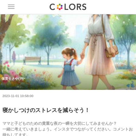
Toggle
navigation
保育士さやぴか
2023-11-01 10:58:00
寝かしつけのストレスを減らそう！
ママと子どものための貴重な夜の一瞬を大切にしてみませんか？
一緒に考えていきましょう。インスタでつながってください。コメントお
待ちしてます。