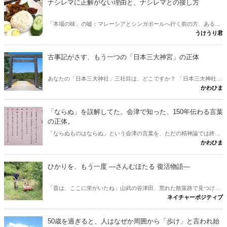
ナシレマに正解がない理由と、ナシレマとの接し方
「本場の味」の嘘：マレーシアとシンガポールへ行く前の方、あるい
うけうり君
は行けない方が、ナシレマ というナシレマ皿から両国の違いを味わ
うための記事です。 実は、この料理に「本場の正しい味」は存在しな
いとか？ その意外な理由と、日本にいながら本場に迫れる楽しみ方
古事記がさす、もう一つの「日本三大神宮」の正体
をご紹介します。
あなたの「日本三大神社」三社目は、どこですか？ 「日本三大神社の
かわひま
三社目はどこか」という素朴な疑問に、古事記と日本書紀から答えが
出します。伊勢神宮と出雲大社。この二社に並ぶ三社目を、多くの人
は熱田や春日と考えます。けれど古典をたどると、奈良に眠る意外な
「ならぬ」を誤解してた。会津で知った、150年伝わる言葉
一社が浮かびました。行きたくなりますね。
の正体。
「ならぬものはならぬ」という会津の言葉を、ただの精神論では終わ
かわひま
らせません。多くの人が思う「理屈抜きでダメ」という解釈は、実は
本来の意味と少しズレています。會津藩校日新館で生まれたこの一言
が、なぜ百五十年を越えて胸を打つのか。その正体と、会津観光に出
ひかりを、もう一度 ―さんむほたる 復活物語―
かけたくなる問いかけを書きたいと思います。
「昔は、ここに蛍がいたね」山武の谷津田、荒れた散策路で見つけ
ネイチャーポジティブ
た、たった一匹のホタル。その小さな光から、世代を越えて受け継が
れる、ひかりの物語が始まる。 ※本作は、実際の蛍復活の取り組みに
着想を得た物語です。登場人物は仮名で、一部に脚色を含みます。
50歳を過ぎると、人はなぜか周囲から「歩け」と言われ始