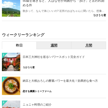
50歳を過ぎると、人はなぜか周囲から「歩け」と言われ始
める件
散歩って、なんで体にいいの? 近所のおばちゃんに聞いたら、想像の
うけうり君
斜め上だった件。言われるがまま歩いていた男が、ついに「理由」を
知った。
ウィークリーランキング
昨日
週間
月間
1
日本三大神社を巡る! パワースポット完全ガイド
うけうり君
2
納豆と大根おろしの酵素パワーを最大化！効果的な食べ方
恋する農園トミーファーム
3
ニョニャ料理のご紹介