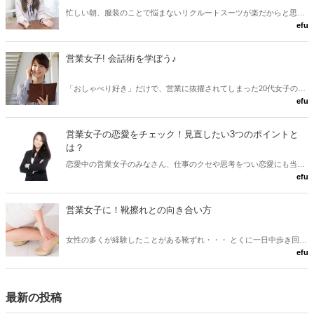
忙しい朝、服装のことで悩まないリクルートスーツが楽だからと思っ
efu
ていたら、先輩から「スーツじゃなくてもいいんだけど」と言われま
した。 そう言われても「オフィスカジュアル」って悩みませんか？
新入社員 オフィス カジュアル いつから？ これは、超先輩！からのア
営業女子! 会話術を学ぼう♪
ドバイスです。
「おしゃべり好き」だけで、営業に抜擢されてしまった20代女子の悩
efu
み・・・ 「おしゃべりは好きだけれど、人に商品を押し売りするのは
好きではない。」 「おしゃべりは、気の合う仲間としかしないし、誰
とでもうまく話せるわけではない」 そんな営業女子の悩みを解決する
営業女子の恋愛をチェック！見直したい3つのポイントと
会話術を学んでみましょう。
は？
恋愛中の営業女子のみなさん、仕事のクセや思考をつい恋愛にも当て
efu
はめてしまっていませんか？ 見直しておきたい3つのポイントをご紹
介しますので、この機会にチェックしてみてください。
営業女子に！靴擦れとの向き合い方
女性の多くが経験したことがある靴ずれ・・・ とくに一日中歩き回る
efu
営業職の女子の皆さんは、 おしゃれな靴で靴ずれを気にせずスマート
に歩きたい！と思っているはず！ そこで今回はそんな靴ずれに悩む前
に対処できる方法をお教えします。
最新の投稿