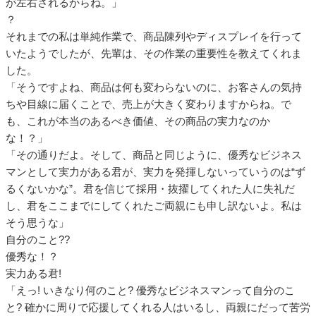
が左右されるからね。」
？
それまでの私は単純作業で、商品陳列やディスプレイを行って
いたようでしたが、先輩は、その作業の重要性を教えてくれま
した。
「そうですよね、商品は何も変わらないのに、お客さんの気持
ちや目線に届くことで、売上が大きく変わりますからね。で
も、これが本当のあるべき価値、その商品の実力なのか
な！？」
「その通りだよ。そして、商品と同じように、優秀なビジネス
マンとして実力がある君が、実力を発揮しないっていうのは“ず
るくないかな”。君を信じて採用・抜擢してくれた人に失礼だ
し、君をここまでにしてくれたご両親にも申し訳ないよ。私は
そう思うな」
自分のこと??
優秀な！？
実力ある君!
「えっ! いきなり何のこと? 優秀なビジネスマンって自分のこ
と? 確かに周りで応援してくれる人はいるし、両親にだって苦労