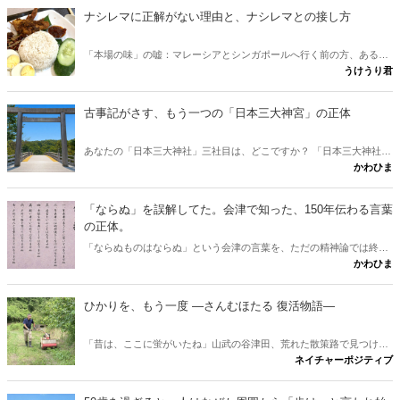
ナシレマに正解がない理由と、ナシレマとの接し方
「本場の味」の嘘：マレーシアとシンガポールへ行く前の方、あるい
うけうり君
は行けない方が、ナシレマ というナシレマ皿から両国の違いを味わ
うための記事です。 実は、この料理に「本場の正しい味」は存在しな
いとか？ その意外な理由と、日本にいながら本場に迫れる楽しみ方
古事記がさす、もう一つの「日本三大神宮」の正体
をご紹介します。
あなたの「日本三大神社」三社目は、どこですか？ 「日本三大神社の
かわひま
三社目はどこか」という素朴な疑問に、古事記と日本書紀から答えが
出します。伊勢神宮と出雲大社。この二社に並ぶ三社目を、多くの人
は熱田や春日と考えます。けれど古典をたどると、奈良に眠る意外な
「ならぬ」を誤解してた。会津で知った、150年伝わる言葉
一社が浮かびました。行きたくなりますね。
の正体。
「ならぬものはならぬ」という会津の言葉を、ただの精神論では終わ
かわひま
らせません。多くの人が思う「理屈抜きでダメ」という解釈は、実は
本来の意味と少しズレています。會津藩校日新館で生まれたこの一言
が、なぜ百五十年を越えて胸を打つのか。その正体と、会津観光に出
ひかりを、もう一度 ―さんむほたる 復活物語―
かけたくなる問いかけを書きたいと思います。
「昔は、ここに蛍がいたね」山武の谷津田、荒れた散策路で見つけ
ネイチャーポジティブ
た、たった一匹のホタル。その小さな光から、世代を越えて受け継が
れる、ひかりの物語が始まる。 ※本作は、実際の蛍復活の取り組みに
着想を得た物語です。登場人物は仮名で、一部に脚色を含みます。