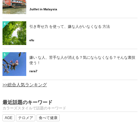
Juillet in Malaysia
4
引き寄せ力 を使って、嫌な人がいなくなる 方法
efu
5
嫌い な人、苦手な人が消える？気にならなくなる？そんな裏技
使う！
rara7
>>総合人気ランキング
最近話題のキーワード
カラーズスタイルで話題のキーワード
AGE
テロメア
食べて健康