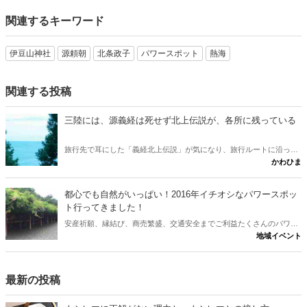
関連するキーワード
伊豆山神社
源頼朝
北条政子
パワースポット
熱海
関連する投稿
三陸には、源義経は死せず北上伝説が、各所に残っている
旅行先で耳にした「義経北上伝説」が気になり、旅行ルートに沿った
かわひま
地だけではあるが行ってみた。 奥州 平泉の館のあった衣川から、北
上川を渡って対岸の岩谷堂、大股、世田米、宮古、そして八戸から津
軽半島の三厩への足どりを伝える史跡がルート上に残されているのは
都心でも自然がいっぱい！2016年イチオシなパワースポッ
本当にロマンにあふれている。
ト行ってきました！
安産祈願、縁結び、商売繁盛、交通安全までご利益たくさんのパワー
地域イベント
スポット東京の赤坂にある日枝神社について
最新の投稿