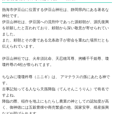
熱海市伊豆山に位置する伊豆山神社は、静岡県内にある著名な
神社です。
伊豆山神社は、伊豆国への流刑中であった源頼朝が、源氏復興
を祈願したと言われており、頼朝から深い敬意が寄せられてい
ました。
また、頼朝とその妻である北条政子が密会を重ねた場所だとも
伝えられています。
伊豆山神社では、火牟須比命、天忍穂耳尊、拷幡千千姫尊、瓊
瓊杵尊の4柱が祭られてます。
ちなみに瓊瓊杵尊（ニニギ）は、 アマテラスの孫にあたる神で
す。
古事記知ってる人なら天孫降臨（てんそんこうりん）で有名で
すよね。
降臨の際、稲作を地上にもたらし農業の神としての認知度が高
く、御神徳には五穀豊穣や商売繁盛の他、国家安寧、殖産振興
などが挙げられます。