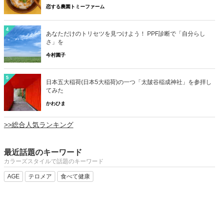
恋する農園トミーファーム
4
あなただけのトリセツを見つけよう！ PPF診断で「自分らし
さ」を
今村園子
5
日本五大稲荷(日本5大稲荷)の一つ「太皷谷稲成神社」を参拝し
てみた
かわひま
>>総合人気ランキング
最近話題のキーワード
カラーズスタイルで話題のキーワード
AGE
テロメア
食べて健康