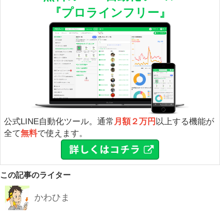
『プロラインフリー』
公式LINE自動化ツール。通常
月額２万円
以上する機能が
全て
無料
で使えます。
この記事のライター
かわひま