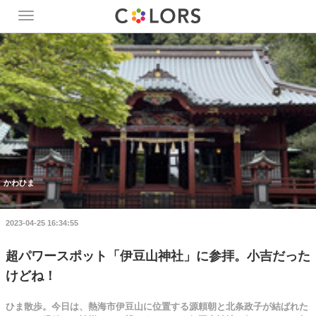
Toggle
navigation
かわひま
2023-04-25 16:34:55
超パワースポット「伊豆山神社」に参拝。小吉だった
けどね！
ひま散歩。今日は、熱海市伊豆山に位置する源頼朝と北条政子が結ばれた