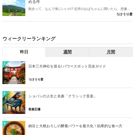
める件
散歩って、なんで体にいいの? 近所のおばちゃんに聞いたら、想像の
うけうり君
斜め上だった件。言われるがまま歩いていた男が、ついに「理由」を
知った。
ウィークリーランキング
昨日
週間
月間
1
日本三大神社を巡る! パワースポット完全ガイド
うけうり君
2
ショパンの人生と名曲「クラシック音楽」
音楽広場
3
納豆と大根おろしの酵素パワーを最大化！効果的な食べ方