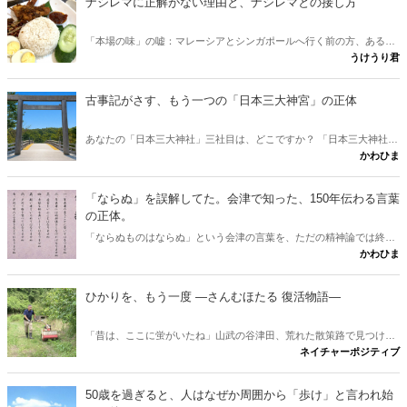
ナシレマに正解がない理由と、ナシレマとの接し方
「本場の味」の嘘：マレーシアとシンガポールへ行く前の方、あるい
うけうり君
は行けない方が、ナシレマ というナシレマ皿から両国の違いを味わ
うための記事です。 実は、この料理に「本場の正しい味」は存在しな
いとか？ その意外な理由と、日本にいながら本場に迫れる楽しみ方
古事記がさす、もう一つの「日本三大神宮」の正体
をご紹介します。
あなたの「日本三大神社」三社目は、どこですか？ 「日本三大神社の
かわひま
三社目はどこか」という素朴な疑問に、古事記と日本書紀から答えが
出します。伊勢神宮と出雲大社。この二社に並ぶ三社目を、多くの人
は熱田や春日と考えます。けれど古典をたどると、奈良に眠る意外な
「ならぬ」を誤解してた。会津で知った、150年伝わる言葉
一社が浮かびました。行きたくなりますね。
の正体。
「ならぬものはならぬ」という会津の言葉を、ただの精神論では終わ
かわひま
らせません。多くの人が思う「理屈抜きでダメ」という解釈は、実は
本来の意味と少しズレています。會津藩校日新館で生まれたこの一言
が、なぜ百五十年を越えて胸を打つのか。その正体と、会津観光に出
ひかりを、もう一度 ―さんむほたる 復活物語―
かけたくなる問いかけを書きたいと思います。
「昔は、ここに蛍がいたね」山武の谷津田、荒れた散策路で見つけ
ネイチャーポジティブ
た、たった一匹のホタル。その小さな光から、世代を越えて受け継が
れる、ひかりの物語が始まる。 ※本作は、実際の蛍復活の取り組みに
着想を得た物語です。登場人物は仮名で、一部に脚色を含みます。
50歳を過ぎると、人はなぜか周囲から「歩け」と言われ始