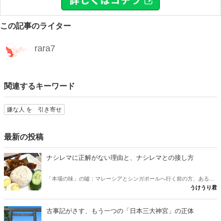
この記事のライター
rara7
関連するキーワード
嫌な人 を 引き寄せ
最新の投稿
ナシレマに正解がない理由と、ナシレマとの接し方
「本場の味」の嘘：マレーシアとシンガポールへ行く前の方、あるい
うけうり君
は行けない方が、ナシレマ というナシレマ皿から両国の違いを味わ
うための記事です。 実は、この料理に「本場の正しい味」は存在しな
いとか？ その意外な理由と、日本にいながら本場に迫れる楽しみ方
古事記がさす、もう一つの「日本三大神宮」の正体
をご紹介します。