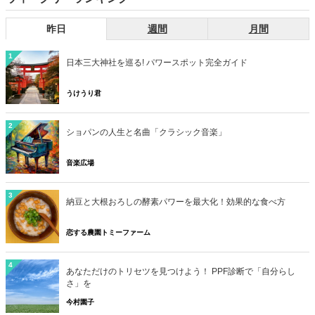
昨日
週間
月間
1
日本三大神社を巡る! パワースポット完全ガイド
うけうり君
2
ショパンの人生と名曲「クラシック音楽」
音楽広場
3
納豆と大根おろしの酵素パワーを最大化！効果的な食べ方
恋する農園トミーファーム
4
あなただけのトリセツを見つけよう！ PPF診断で「自分らし
さ」を
今村園子