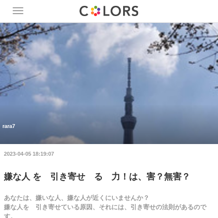
Toggle
navigation
rara7
2023-04-05 18:19:07
嫌な人 を 引き寄せ る 力！は、害？無害？
あなたは、嫌いな人、嫌な人が近くにいませんか？
嫌な人を 引き寄せている原因、それには、引き寄せの法則があるので
す。