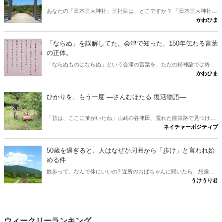
あなたの「日本三大神社」三社目は、どこですか？ 「日本三大神社の
かわひま
三社目はどこか」という素朴な疑問に、古事記と日本書紀から答えが
出します。伊勢神宮と出雲大社。この二社に並ぶ三社目を、多くの人
は熱田や春日と考えます。けれど古典をたどると、奈良に眠る意外な
「ならぬ」を誤解してた。会津で知った、150年伝わる言葉
一社が浮かびました。行きたくなりますね。
の正体。
「ならぬものはならぬ」という会津の言葉を、ただの精神論では終わ
かわひま
らせません。多くの人が思う「理屈抜きでダメ」という解釈は、実は
本来の意味と少しズレています。會津藩校日新館で生まれたこの一言
が、なぜ百五十年を越えて胸を打つのか。その正体と、会津観光に出
ひかりを、もう一度 ―さんむほたる 復活物語―
かけたくなる問いかけを書きたいと思います。
「昔は、ここに蛍がいたね」山武の谷津田、荒れた散策路で見つけ
ネイチャーポジティブ
た、たった一匹のホタル。その小さな光から、世代を越えて受け継が
れる、ひかりの物語が始まる。 ※本作は、実際の蛍復活の取り組みに
着想を得た物語です。登場人物は仮名で、一部に脚色を含みます。
50歳を過ぎると、人はなぜか周囲から「歩け」と言われ始
める件
散歩って、なんで体にいいの? 近所のおばちゃんに聞いたら、想像の
うけうり君
斜め上だった件。言われるがまま歩いていた男が、ついに「理由」を
知った。
ウィークリーランキング