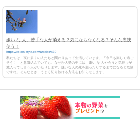
嫌い な 人、苦手な人が消える？気にならなくなる？そんな裏技
使う！
https://colors-style.com/articles/439
私たちは、実に多くの人たちと関わりあって生活しています。「今日も楽しく過ご
そう！」と意気込んでいても、なぜか大勢の中には、嫌い な 人や会うと気持ちが
滅入ってしまう人がいたりします。嫌いな人の死を願ったりするまでになると危険
ですね。そんなとき、うまく切り抜ける方法をお知らせします。