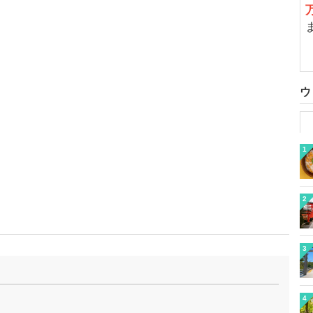
ウ
1
2
3
4