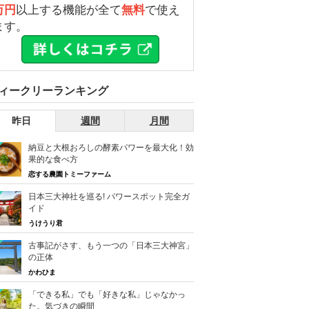
万円
以上する機能が全て
無料
で使え
ます。
ィークリーランキング
昨日
週間
月間
納豆と大根おろしの酵素パワーを最大化！効
果的な食べ方
恋する農園トミーファーム
日本三大神社を巡る! パワースポット完全ガ
イド
うけうり君
古事記がさす、もう一つの「日本三大神宮」
の正体
かわひま
「できる私」でも「好きな私」じゃなかっ
た。気づきの瞬間