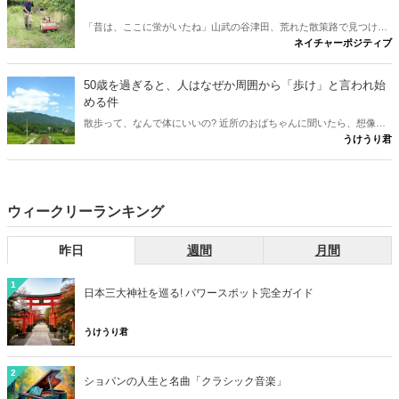
「昔は、ここに蛍がいたね」山武の谷津田、荒れた散策路で見つけ
ネイチャーポジティブ
た、たった一匹のホタル。その小さな光から、世代を越えて受け継が
れる、ひかりの物語が始まる。 ※本作は、実際の蛍復活の取り組みに
着想を得た物語です。登場人物は仮名で、一部に脚色を含みます。
50歳を過ぎると、人はなぜか周囲から「歩け」と言われ始
める件
散歩って、なんで体にいいの? 近所のおばちゃんに聞いたら、想像の
うけうり君
斜め上だった件。言われるがまま歩いていた男が、ついに「理由」を
知った。
ウィークリーランキング
昨日
週間
月間
1
日本三大神社を巡る! パワースポット完全ガイド
うけうり君
2
ショパンの人生と名曲「クラシック音楽」