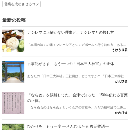
営業を成功させるコツ
最新の投稿
ナシレマに正解がない理由と、ナシレマとの接し方
「本場の味」の嘘：マレーシアとシンガポールへ行く前の方、あるい
うけうり君
は行けない方が、ナシレマ というナシレマ皿から両国の違いを味わ
うための記事です。 実は、この料理に「本場の正しい味」は存在しな
いとか？ その意外な理由と、日本にいながら本場に迫れる楽しみ方
古事記がさす、もう一つの「日本三大神宮」の正体
をご紹介します。
あなたの「日本三大神社」三社目は、どこですか？ 「日本三大神社の
かわひま
三社目はどこか」という素朴な疑問に、古事記と日本書紀から答えが
出します。伊勢神宮と出雲大社。この二社に並ぶ三社目を、多くの人
は熱田や春日と考えます。けれど古典をたどると、奈良に眠る意外な
「ならぬ」を誤解してた。会津で知った、150年伝わる言葉
一社が浮かびました。行きたくなりますね。
の正体。
「ならぬものはならぬ」という会津の言葉を、ただの精神論では終わ
かわひま
らせません。多くの人が思う「理屈抜きでダメ」という解釈は、実は
本来の意味と少しズレています。會津藩校日新館で生まれたこの一言
が、なぜ百五十年を越えて胸を打つのか。その正体と、会津観光に出
ひかりを、もう一度 ―さんむほたる 復活物語―
かけたくなる問いかけを書きたいと思います。