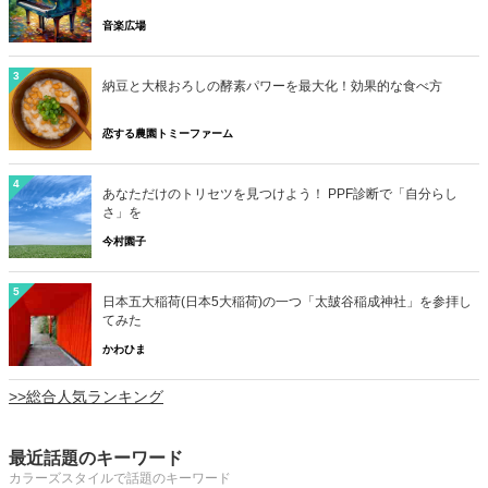
音楽広場
3
納豆と大根おろしの酵素パワーを最大化！効果的な食べ方
恋する農園トミーファーム
4
あなただけのトリセツを見つけよう！ PPF診断で「自分らし
さ」を
今村園子
5
日本五大稲荷(日本5大稲荷)の一つ「太皷谷稲成神社」を参拝し
てみた
かわひま
>>総合人気ランキング
最近話題のキーワード
カラーズスタイルで話題のキーワード