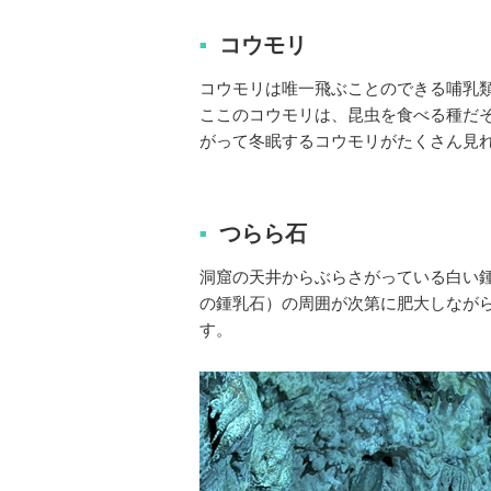
コウモリ
■
コウモリは唯一飛ぶことのできる哺乳
ここのコウモリは、昆虫を食べる種だ
がって冬眠するコウモリがたくさん見
つらら石
■
洞窟の天井からぶらさがっている白い
の鍾乳石）の周囲が次第に肥大しなが
す。