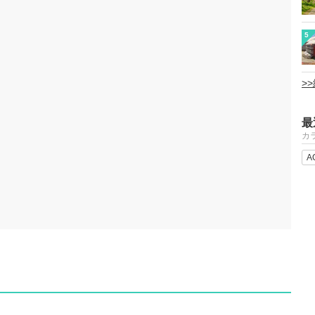
5
>
最
カ
A