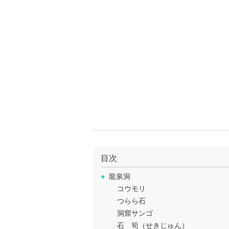
目次
●
龍泉洞
コウモリ
つらら石
洞窟サンゴ
石 筍（せきじゅん）