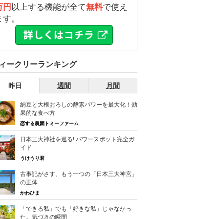
万円
以上する機能が全て
無料
で使え
ます。
ィークリーランキング
昨日
週間
月間
納豆と大根おろしの酵素パワーを最大化！効
果的な食べ方
恋する農園トミーファーム
日本三大神社を巡る! パワースポット完全ガ
イド
うけうり君
古事記がさす、もう一つの「日本三大神宮」
の正体
かわひま
「できる私」でも「好きな私」じゃなかっ
た。気づきの瞬間