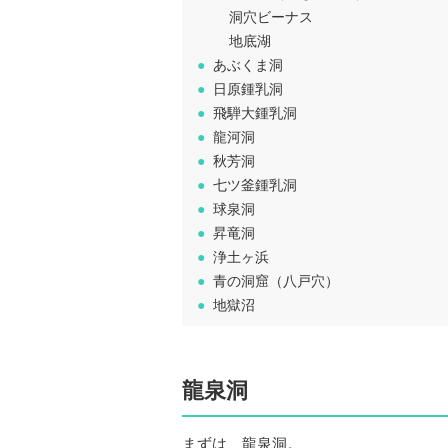
洞穴ビーナス
地底湖
●
あぶくま洞
●
日原鍾乳洞
●
飛騨大鍾乳洞
●
龍河洞
●
秋芳洞
●
七ツ釜鍾乳洞
●
球泉洞
●
昇竜洞
●
浄土ヶ浜
●
青の洞窟（八戸穴）
●
地獄沼
龍泉洞
まずは、龍泉洞。