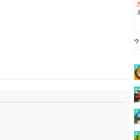
ウ
1
2
3
4