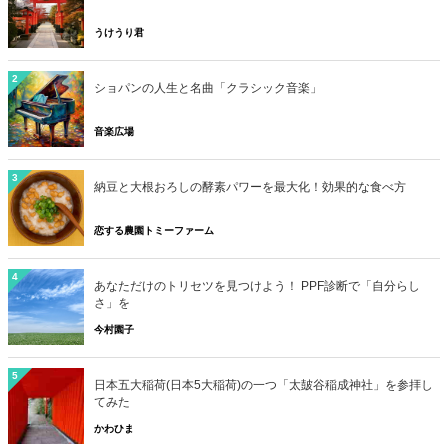
うけうり君
2
ショパンの人生と名曲「クラシック音楽」
音楽広場
3
納豆と大根おろしの酵素パワーを最大化！効果的な食べ方
恋する農園トミーファーム
4
あなただけのトリセツを見つけよう！ PPF診断で「自分らし
さ」を
今村園子
5
日本五大稲荷(日本5大稲荷)の一つ「太皷谷稲成神社」を参拝し
てみた
かわひま