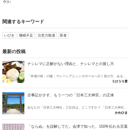
ウリ♪
関連するキーワード
いびき
睡眠不足
注意力散漫
医者
最新の投稿
ナシレマに正解がない理由と、ナシレマとの接し方
「本場の味」の嘘：マレーシアとシンガポールへ行く前の方、あるい
うけうり君
は行けない方が、ナシレマ というナシレマ皿から両国の違いを味わ
うための記事です。 実は、この料理に「本場の正しい味」は存在しな
いとか？ その意外な理由と、日本にいながら本場に迫れる楽しみ方
古事記がさす、もう一つの「日本三大神宮」の正体
をご紹介します。
あなたの「日本三大神社」三社目は、どこですか？ 「日本三大神社の
かわひま
三社目はどこか」という素朴な疑問に、古事記と日本書紀から答えが
出します。伊勢神宮と出雲大社。この二社に並ぶ三社目を、多くの人
は熱田や春日と考えます。けれど古典をたどると、奈良に眠る意外な
「ならぬ」を誤解してた。会津で知った、150年伝わる言葉
一社が浮かびました。行きたくなりますね。