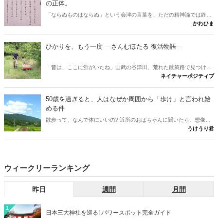
の正体。
「ならぬものはならぬ」という会津の言葉を、ただの精神論では終わ
かわひま
らせません。多くの人が思う「理屈抜きでダメ」という解釈は、実は
本来の意味と少しズレています。會津藩校日新館で生まれたこの一言
が、なぜ百五十年を越えて胸を打つのか。その正体と、会津観光に出
ひかりを、もう一度 ―さんむほたる 復活物語―
かけたくなる問いかけを書きたいと思います。
「昔は、ここに蛍がいたね」山武の谷津田、荒れた散策路で見つけ
ネイチャーポジティブ
た、たった一匹のホタル。その小さな光から、世代を越えて受け継が
れる、ひかりの物語が始まる。 ※本作は、実際の蛍復活の取り組みに
着想を得た物語です。登場人物は仮名で、一部に脚色を含みます。
50歳を過ぎると、人はなぜか周囲から「歩け」と言われ始
める件
散歩って、なんで体にいいの? 近所のおばちゃんに聞いたら、想像の
うけうり君
斜め上だった件。言われるがまま歩いていた男が、ついに「理由」を
知った。
ウィークリーランキング
昨日
週間
月間
1
日本三大神社を巡る! パワースポット完全ガイド