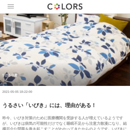
Toggle
navigation
うけうり君
2021-05-05 18:22:00
うるさい「いびき」には、理由がある！
昨今、いびき対策のために医療機関を受診する人が増えているようです
が、いびきは病気の可能性だけでなく睡眠不足から注意力散漫になり、結
構厄介な問題を巻き起こすことがわかってきたからのようです。いびきに