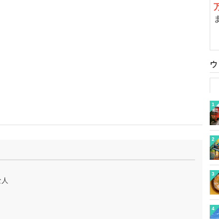
ウ
1
2
3
な人
4