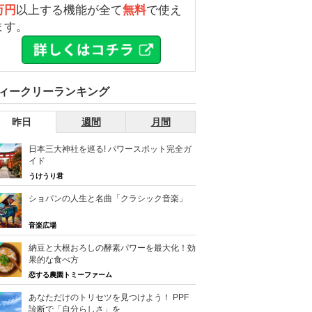
万円
以上する機能が全て
無料
で使え
ます。
ィークリーランキング
昨日
週間
月間
日本三大神社を巡る! パワースポット完全ガ
イド
うけうり君
ショパンの人生と名曲「クラシック音楽」
音楽広場
納豆と大根おろしの酵素パワーを最大化！効
果的な食べ方
恋する農園トミーファーム
あなただけのトリセツを見つけよう！ PPF
診断で「自分らしさ」を