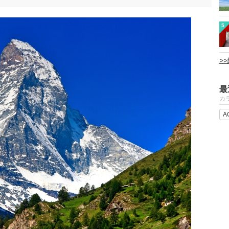
5
>
最
カ
A