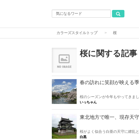
カラーズスタイルトップ
桜
桜に関する記事
春の訪れに笑顔が映える
桜のシーズンが今年もやってきま
をしてきました。 キツかったら、
いっちゃん
ましょう。
東北地方で唯一、現存天守
桜がよく似合う白亜の天守に繚乱と
節は大変込み合いますが、見どこ
白黒