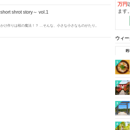
万円
ます
hrot story～ vol.1
かけ作りは桜の魔法！？ …そんな、小さな小さなものがたり。
ウィー
昨
1
2
3
4