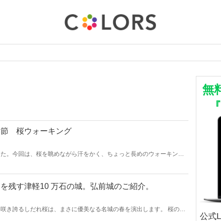
無
季節 桜ウォーキング
した。今回は、桜を眺めながら汗をかく、ちょっと長めのウォーキング
途中で電車移動（九段下～上野）して無理のないようにウォーキングし
を残す津軽10 万石の城。弘前城のご紹介。
咲き誇るしだれ桜は、まさに優美なる名城の春を演出します。 桜の季
公式
ろは、春だけではないので、他の季節も訪れてみてください。