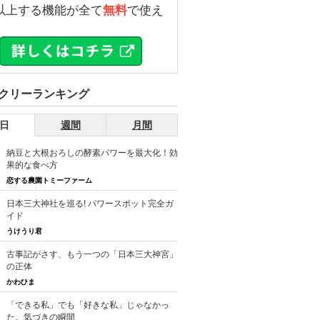
以上する機能が全て
無料
で使え
。
クリーランキング
日
週間
月間
納豆と大根おろしの酵素パワーを最大化！効
果的な食べ方
恋する農園トミーファーム
日本三大神社を巡る! パワースポット完全ガ
イド
うけうり君
古事記がさす、もう一つの「日本三大神宮」
の正体
かわひま
「できる私」でも「好きな私」じゃなかっ
た。気づきの瞬間