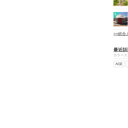
5
>>総
最近話
カラーズ
AGE