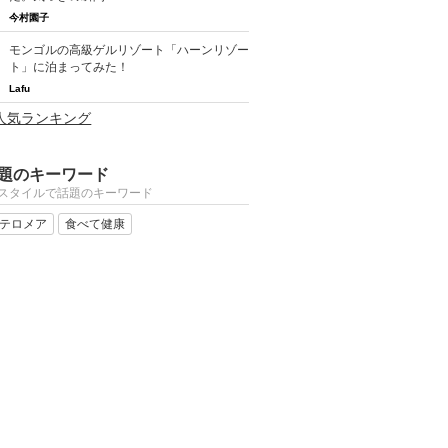
今村園子
モンゴルの高級ゲルリゾート「ハーンリゾー
ト」に泊まってみた！
Lafu
合人気ランキング
題のキーワード
スタイルで話題のキーワード
テロメア
食べて健康