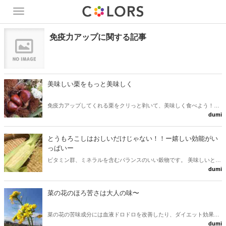
Toggle
navigation
免疫力アップに関する記事
美味しい栗をもっと美味しく
免疫力アップしてくれる栗をクリっと剥いて、美味しく食べよう！！
dumi
ー 栗を甘くする方法とクリっと剥く方法を教えちゃいます
とうもろこしはおしいだけじゃない！！ー嬉しい効能がい
っぱいー
ビタミン群、ミネラルを含むバランスのいい穀物です。 美味しいとう
dumi
もろこしをもっと美味しく食べよう
菜の花のほろ苦さは大人の味〜
菜の花の苦味成分には血液ドロドロを改善したり、ダイエット効果が
dumi
あり！