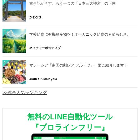
3
古事記がさす、もう一つの「日本三大神宮」の正体
かわひま
4
学校給食に有機農産物を！オーガニック給食の素晴らしさ。
ネイチャーポジティブ
5
マレーシア「南国の劇レア フルーツ」一挙ご紹介します！
Juillet in Malaysia
>>総合人気ランキング
無料のLINE自動化ツール
『プロラインフリー』