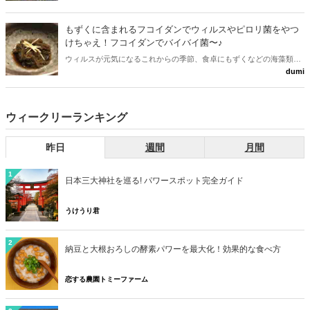
もずくに含まれるフコイダンでウィルスやピロリ菌をやつ
けちゃえ！フコイダンでバイバイ菌〜♪
ウィルスが元気になるこれからの季節、食卓にもずくなどの海藻類を
dumi
食卓に！！
ウィークリーランキング
昨日
週間
月間
1
日本三大神社を巡る! パワースポット完全ガイド
うけうり君
2
納豆と大根おろしの酵素パワーを最大化！効果的な食べ方
恋する農園トミーファーム