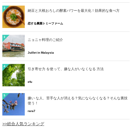
2
納豆と大根おろしの酵素パワーを最大化！効果的な食べ方
恋する農園トミーファーム
3
ニョニャ料理のご紹介
Juillet in Malaysia
4
引き寄せ力 を使って、嫌な人がいなくなる 方法
efu
5
嫌い な人、苦手な人が消える？気にならなくなる？そんな裏技
使う！
rara7
>>総合人気ランキング