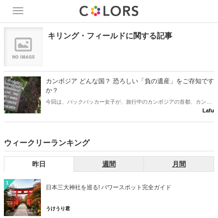
Toggle
navigation
キリング・フィールドに関する記事
カンボジア どんな国？ 恐ろしい「負の遺産」をご存知です
か？
今回は、バックパッカー女子が、旅行中のカンボジアの首都、カンボ
Lafu
ジア プノンペンで訪れた歴史的な「負の遺産」についてのご紹介で
す。日本で言うところの原爆ドームのように、それぞれの国には素敵
な建築物の世界遺産だけではなく、重い歴史を背負った負の遺産も存
在します。
ウィークリーランキング
昨日
週間
月間
1
日本三大神社を巡る! パワースポット完全ガイド
うけうり君